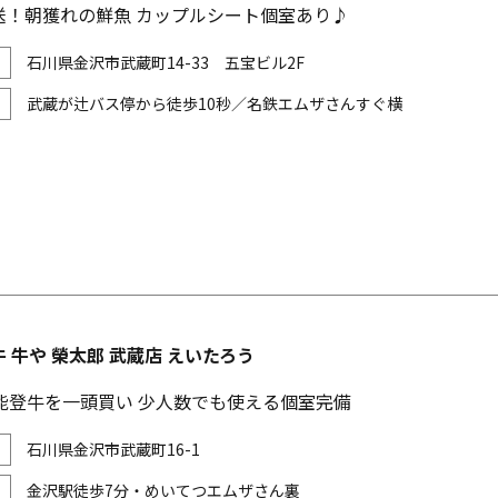
送！朝獲れの鮮魚 カップルシート個室あり♪
石川県金沢市武蔵町14-33 五宝ビル2F
武蔵が辻バス停から徒歩10秒／名鉄エムザさんすぐ横
 牛や 榮太郎 武蔵店 えいたろう
ク能登牛を一頭買い 少人数でも使える個室完備
石川県金沢市武蔵町16-1
金沢駅徒歩7分・めいてつエムザさん裏