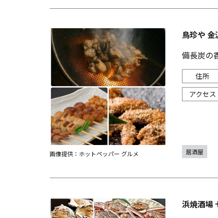
鳥珍や 金
備長炭の香
居酒屋
画像提供：ホットペッパー グルメ
浜焼酒場 