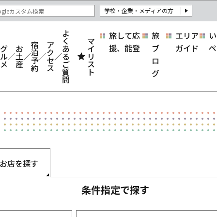
学校・企業・メディアの方
よ
旅して応
旅
エリア
い
く
マ
宿
ア
援、能登
ブ
ガイド
ペ
グ
お
あ
イ
泊
ク
ル
土
る
リ
予
セ
ロ
メ
産
ご
ス
約
ス
質
ト
グ
問
お店を探す
条件指定で探す