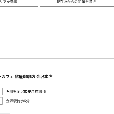
リアを選択
現在地からの距離を選択
ニングバー・バル
m以内
創作料理
500m以内
リアン・フレンチ
以内
中華
ア・エスニック料理
各国料理
メン
お好み焼き・もんじゃ
カフェ 謎屋珈琲店 金沢本店
石川県金沢市安江町19-6
金沢駅徒歩6分