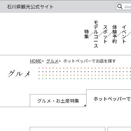
モ
デ
ス
体
イ
特
ル
ポ
験
ベ
集
コ
ッ
予
ン
ー
ト
約
ト
ス
HOME
グルメ
ホットペッパーでお店を探す
グルメ
ホットペッパーで
グルメ・お土産特集