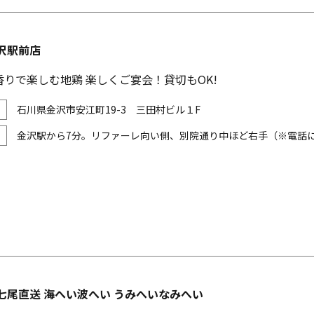
沢駅前店
りで楽しむ地鶏 楽しくご宴会！貸切もOK!
石川県金沢市安江町19-3 三田村ビル１F
金沢駅から7分。リファーレ向い側、別院通り中ほど右手（※電話
七尾直送 海へい波へい うみへいなみへい