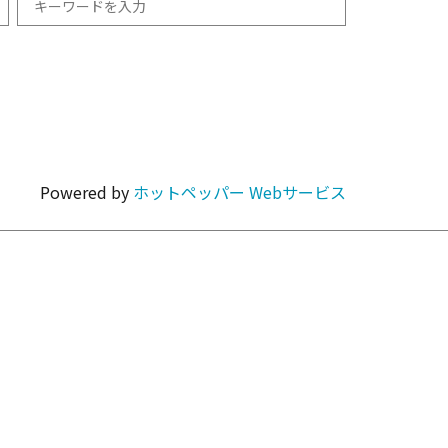
和食
1km以内
焼肉・ホルモン
Powered by
ホットペッパー Webサービス
カラオケ・パーティ
カフェ・スイーツ