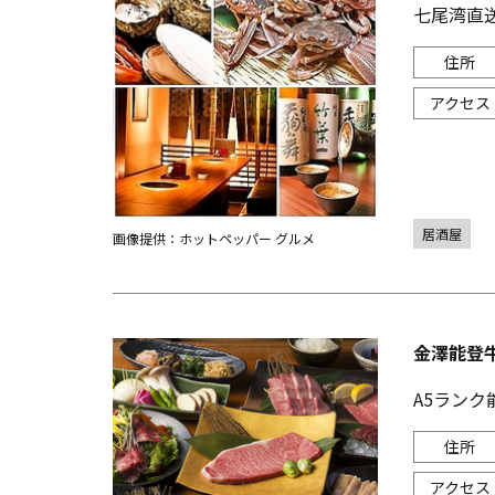
七尾湾直
居酒屋
画像提供：ホットペッパー グルメ
金澤能登牛
A5ラン