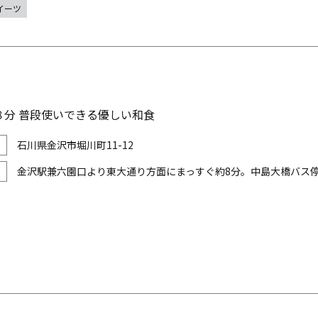
イーツ
８分 普段使いできる優しい和食
石川県金沢市堀川町11-12
金沢駅兼六園口より東大通り方面にまっすぐ約8分。中島大橋バス