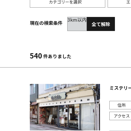
カテゴリーを選択
エ
3km以内
現在の検索条件
全て解除
居酒屋
金沢(片町･香林坊･にし茶屋周辺)
未選択
ダイ
300
洋食
金沢(金沢駅･近江町･ひがし茶屋)
2km以内
イタ
3km
540
件ありました
韓国料理
金沢市他・野々市・白山・内灘
アジ
バー・カクテル
輪島・七尾・加賀・石川県その他
ラー
ミステリー
その他グルメ