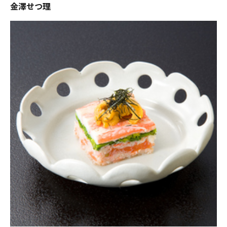
金澤せつ理