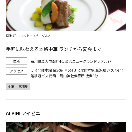
画像提供：ホットペッパー グルメ
手軽に味わえる本格中華 ランチから宴会まで
石川県金沢市南町4-1 金沢ニューグランドホテル3F
ＪＲ北陸本線 金沢駅 車5分ＪＲ北陸本線 金沢駅 バス7分北
陸鉄道バス 南町・尾山神社停留所 徒歩3分
中華
居酒屋
AI PINI アイピニ