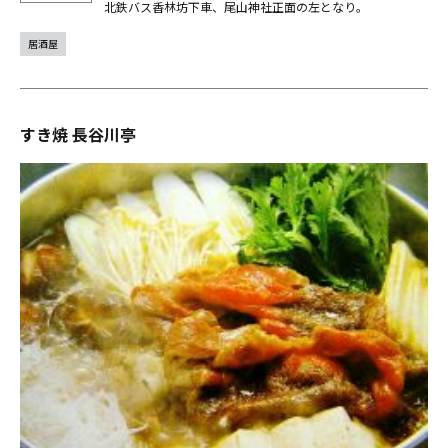
北鉄バス香林坊下車、尾山神社正面の左となり。
居酒屋
すき焼 長谷川亭