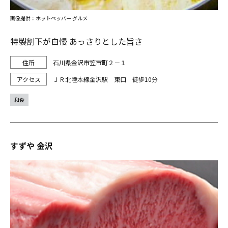
画像提供：ホットペッパー グルメ
特製割下が自慢 あっさりとした旨さ
石川県金沢市笠市町２－１
ＪＲ北陸本線金沢駅 東口 徒歩10分
和食
すずや 金沢