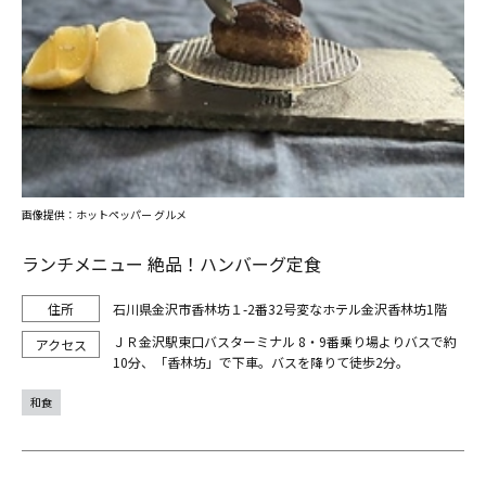
画像提供：ホットペッパー グルメ
ランチメニュー 絶品！ハンバーグ定食
石川県金沢市香林坊１-2番32号変なホテル金沢香林坊1階
ＪＲ金沢駅東口バスターミナル 8・9番乗り場よりバスで約
10分、「香林坊」で下車。バスを降りて徒歩2分。
和食