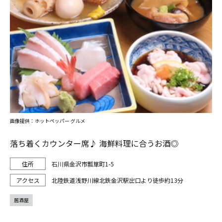
画像提供：ホットペッパー グルメ
落ち着くカウンター席♪ 海鮮料理に合うお酒◎
石川県金沢市瓢箪町1-5
北陸鉄道浅野川線北鉄金沢駅出口より徒歩約13分
居酒屋