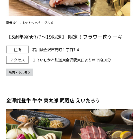
画像提供：ホットペッパー グルメ
【5周年祭★7/7～19限定】 限定！フラワー肉ケーキ
石川県金沢市元町１丁目7-4
ＩＲいしかわ鉄道東金沢駅東口より車で約10分
焼肉・ホルモン
金澤能登牛 牛や 榮太郎 武蔵店 えいたろう