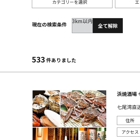
カテゴリーを選択
エ
3km以内
現在の検索条件
全て解除
居酒屋
金沢(片町･香林坊･にし茶屋周辺)
未選択
ダイ
300
洋食
金沢(金沢駅･近江町･ひがし茶屋)
2km以内
イタ
3km
533
件ありました
韓国料理
金沢市他・野々市・白山・内灘
アジ
バー・カクテル
輪島・七尾・加賀・石川県その他
ラー
浜焼酒場 
その他グルメ
七尾湾直