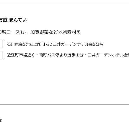
万庭 まんてい
の蟹コースも。 加賀野菜など地物素材を
石川県金沢市上堤町1-22 三井ガーデンホテル金沢1階
近江町市場近く・南町バス停より徒歩１分・三井ガーデンホテル金
な