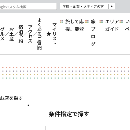
学校・企業・メディアの方
よ
旅して応
旅
エリア
い
く
マ
宿
ア
援、能登
ブ
ガイド
ペ
グ
お
あ
イ
泊
ク
ル
土
る
リ
予
セ
ロ
メ
産
ご
ス
約
ス
質
ト
グ
問
お店を探す
条件指定で探す