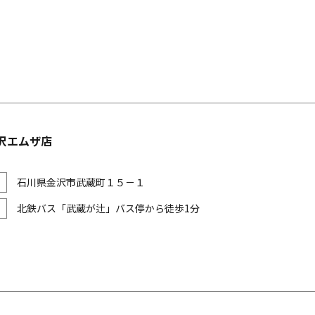
沢エムザ店
石川県金沢市武蔵町１５－１
北鉄バス「武蔵が辻」バス停から徒歩1分