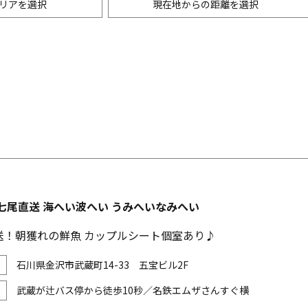
リアを選択
現在地からの距離を選択
ニングバー・バル
m以内
創作料理
500m以内
リアン・フレンチ
以内
中華
ア・エスニック料理
各国料理
メン
お好み焼き・もんじゃ
七尾直送 海へい波へい うみへいなみへい
送！朝獲れの鮮魚 カップルシート個室あり♪
石川県金沢市武蔵町14-33 五宝ビル2F
武蔵が辻バス停から徒歩10秒／名鉄エムザさんすぐ横