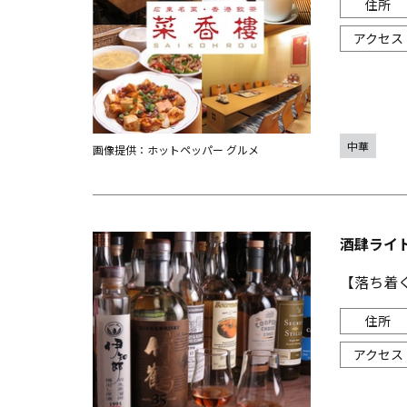
中華
画像提供：ホットペッパー グルメ
酒肆ライ
【落ち着