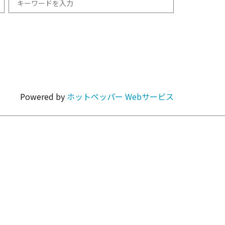
和食
1km以内
焼肉・ホルモン
Powered by
ホットペッパー Webサービス
カラオケ・パーティ
カフェ・スイーツ