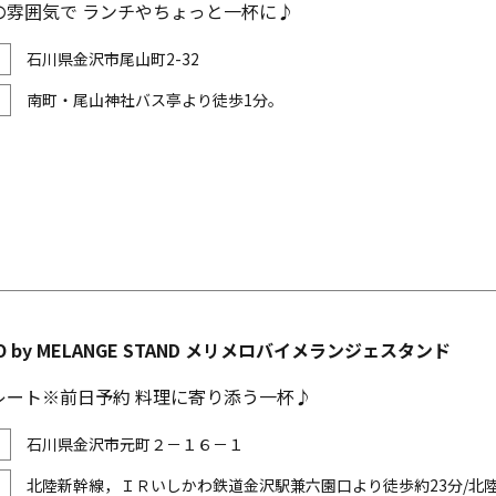
の雰囲気で ランチやちょっと一杯に♪
石川県金沢市尾山町2-32
南町・尾山神社バス亭より徒歩1分。
LO by MELANGE STAND メリメロバイメランジェスタンド
レート※前日予約 料理に寄り添う一杯♪
石川県金沢市元町２－１６－１
北陸新幹線，ＩＲいしかわ鉄道金沢駅兼六園口より徒歩約23分/北