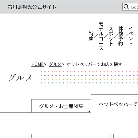
モ
デ
ス
体
イ
特
ル
ポ
験
ベ
集
コ
ッ
予
ン
ー
ト
約
ト
ス
HOME
グルメ
ホットペッパーでお店を探す
グルメ
ホットペッパーで
グルメ・お土産特集