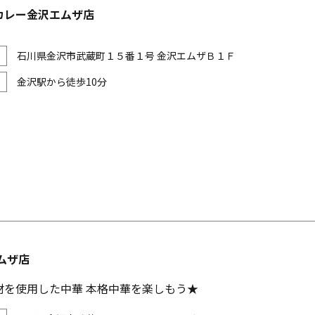
カレー金沢エムザ店
石川県金沢市武蔵町１５番１号 金沢エムザＢ１Ｆ
金沢駅から徒歩10分
ムザ店
材を使用した中華 本格中華を楽しもう★