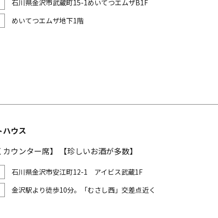
石川県金沢市武蔵町15-1めいてつエムザB1F
めいてつエムザ地下1階
トハウス
くカウンター席】 【珍しいお酒が多数】
石川県金沢市安江町12-1 アイビス武蔵1F
金沢駅より徒歩10分。「むさし西」交差点近く