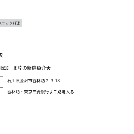
スニック料理
沢
地酒】 北陸の新鮮魚介★
石川県金沢市香林坊２-3-18
香林坊・東京三菱銀行よこ路地入る