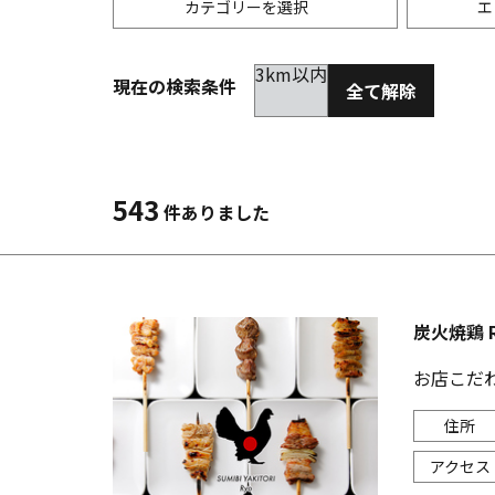
カテゴリーを選択
エ
3km以内
現在の検索条件
全て解除
居酒屋
金沢(片町･香林坊･にし茶屋周辺)
未選択
ダイ
300
洋食
金沢(金沢駅･近江町･ひがし茶屋)
2km以内
イタ
3km
543
件ありました
韓国料理
金沢市他・野々市・白山・内灘
アジ
バー・カクテル
輪島・七尾・加賀・石川県その他
ラー
炭火焼鶏 
その他グルメ
お店こだ