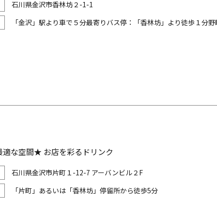
石川県金沢市香林坊２-1-1
「金沢」駅より車で５分最寄りバス停：「香林坊」より徒歩１分野町駅
最適な空間★ お店を彩るドリンク
石川県金沢市片町１-12-7 アーバンビル２F
「片町」あるいは「香林坊」停留所から徒歩5分