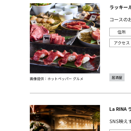
ラッキー
コースの
居酒屋
画像提供：ホットペッパー グルメ
La RIN
SNS映