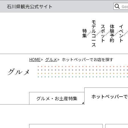
モ
デ
ス
体
イ
特
ル
ポ
験
ベ
集
コ
ッ
予
ン
ー
ト
約
ト
ス
HOME
グルメ
ホットペッパーでお店を探す
グルメ
ホットペッパーで
グルメ・お土産特集