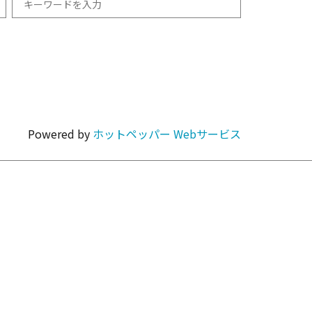
和食
1km以内
焼肉・ホルモン
Powered by
ホットペッパー Webサービス
カラオケ・パーティ
カフェ・スイーツ