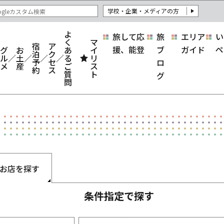
学校・企業・メディアの方
よ
旅して応
旅
エリア
い
く
マ
宿
ア
援、能登
ブ
ガイド
ペ
グ
お
あ
イ
泊
ク
ル
土
る
リ
予
セ
ロ
メ
産
ご
ス
約
ス
質
ト
グ
問
お店を探す
条件指定で探す