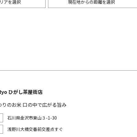
リアを選択
現在地からの距離を選択
ニングバー・バル
m以内
創作料理
500m以内
リアン・フレンチ
以内
中華
ア・エスニック料理
各国料理
メン
お好み焼き・もんじゃ
Ryo ひがし茶屋街店
わりのお米 口の中で広がる旨み
石川県金沢市東山３-1-30
浅野川大橋交番前交差点すぐ