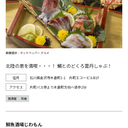
画像提供：ホットペッパー グルメ
北陸の恵を満喫・・・！ 鯛とのどくろ雲丹しゃぶ！
石川県金沢市木倉町1-1 片町エコービルB1F
片町バス停より木倉町方向へ徒歩2分
居酒屋
和食
鮮魚酒場じわもん