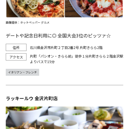
画像提供：ホットペッパー グルメ
デートや記念日利用に◎ 全国大会3位のピッツァ☆
石川県金沢市片町２丁目2番2号 片町きらら2階
片町「パシオン・きらら前」徒歩１分片町きらら２階金沢駅
よりバスで15分
イタリアン・フレンチ
ラッキールウ 金沢片町店