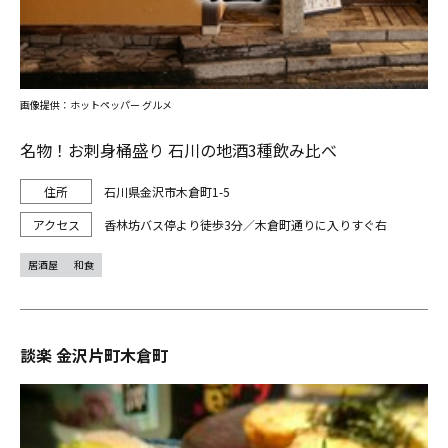
画像提供：ホットペッパー グルメ
名物！お刺身桶盛り 石川の地酒3種飲み比べ
石川県金沢市木倉町1-5
香林坊バス停より徒歩3分／木倉町通りに入りすぐ右
居酒屋
和食
談楽 金沢片町木倉町