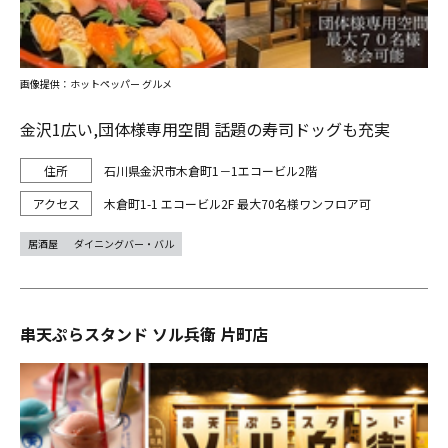
画像提供：ホットペッパー グルメ
金沢1広い,団体様専用空間 話題の寿司ドッグも充実
石川県金沢市木倉町1－1エコービル2階
木倉町1-1 エコービル2F 最大70名様ワンフロア可
居酒屋
ダイニングバー・バル
串天ぷらスタンド ソル兵衛 片町店