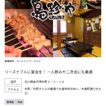
画像提供：ホットペッパー グルメ
リーズナブルに宴会を！ 一人飲みや二次会にも最適
石川県金沢市片町２－１－１４
片町／片町きららの裏通りを香林坊方向へ／木倉町通りの入
口
居酒屋
和食