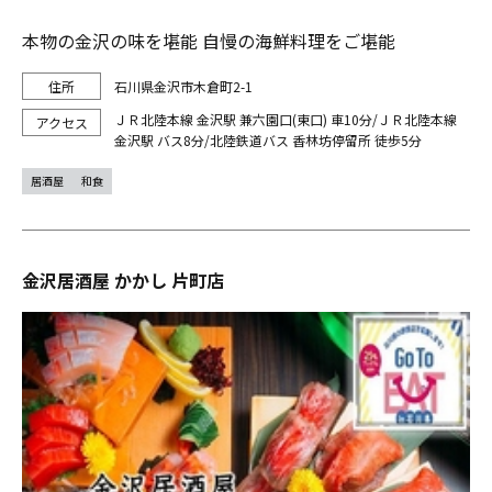
本物の金沢の味を堪能 自慢の海鮮料理をご堪能
石川県金沢市木倉町2-1
ＪＲ北陸本線 金沢駅 兼六園口(東口) 車10分/ＪＲ北陸本線
金沢駅 バス8分/北陸鉄道バス 香林坊停留所 徒歩5分
居酒屋
和食
金沢居酒屋 かかし 片町店