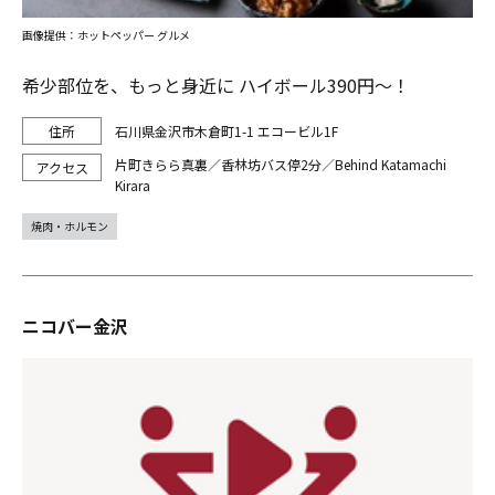
画像提供：ホットペッパー グルメ
希少部位を、もっと身近に ハイボール390円～！
石川県金沢市木倉町1-1 エコービル1F
片町きらら真裏／香林坊バス停2分／Behind Katamachi
Kirara
焼肉・ホルモン
ニコバー金沢