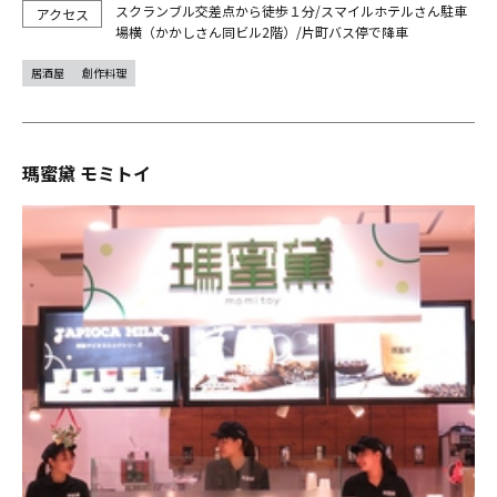
スクランブル交差点から徒歩１分/スマイルホテルさん駐車
場横（かかしさん同ビル2階）/片町バス停で降車
居酒屋
創作料理
瑪蜜黛 モミトイ