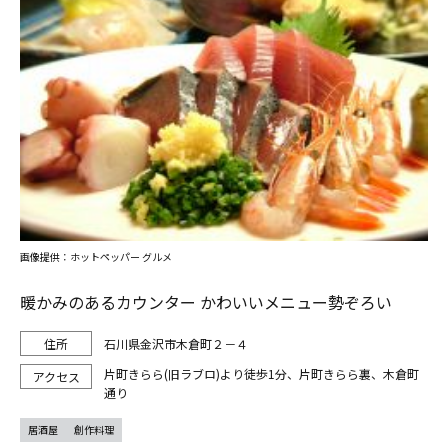
画像提供：ホットペッパー グルメ
暖かみのあるカウンター かわいいメニュー勢ぞろい
石川県金沢市木倉町２－４
片町きらら(旧ラブロ)より徒歩1分、片町きらら裏、木倉町
通り
居酒屋
創作料理