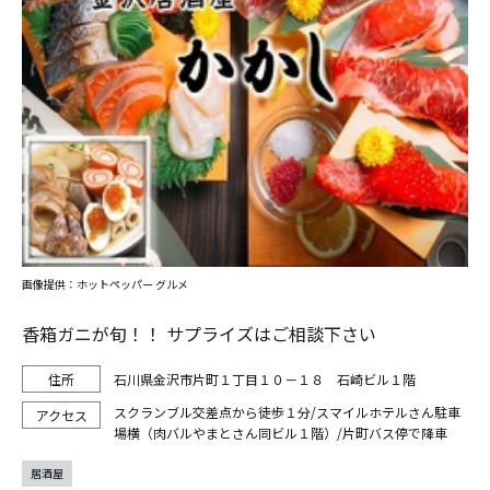
画像提供：ホットペッパー グルメ
香箱ガニが旬！！ サプライズはご相談下さい
石川県金沢市片町１丁目１０－１８ 石崎ビル１階
スクランブル交差点から徒歩１分/スマイルホテルさん駐車
場横（肉バルやまとさん同ビル１階）/片町バス停で降車
居酒屋