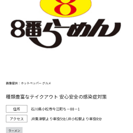
画像提供：ホットペッパー グルメ
種類豊富なテイクアウト 安心安全の感染症対策
石川県小松市今江町ち－88－1
JR粟津駅より車役5分/JR小松駅より車役8分
ラーメン