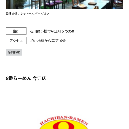
画像提供：ホットペッパー グルメ
石川県小松市今江町５の358
JR小松駅から車で10分
各国料理
8番らーめん 今江店