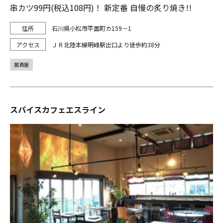
串カツ99円(税込108円)！ 新定番 自慢の炙り焼き!!
石川県小松市平面町カ159－1
ＪＲ北陸本線明峰駅出口より徒歩約38分
居酒屋
スパイスカフェエスライン