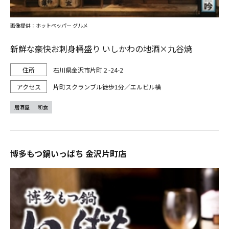
画像提供：ホットペッパー グルメ
新鮮な豪快お刺身桶盛り いしかわの地酒×九谷焼
石川県金沢市片町２-24-2
片町スクランブル徒歩1分／エルビル横
居酒屋
和食
博多もつ鍋いっぱち 金沢片町店