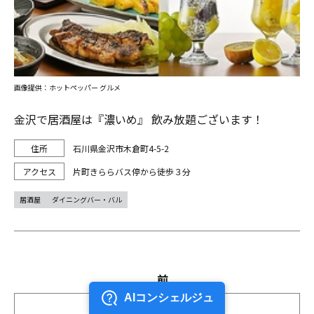
画像提供：ホットペッパー グルメ
金沢で居酒屋は『濃いめ』 飲み放題ございます！
石川県金沢市木倉町4-5-2
片町きららバス停から徒歩３分
居酒屋
ダイニングバー・バル
前
1