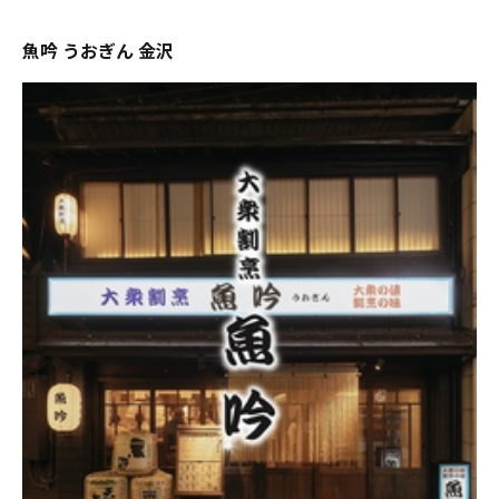
魚吟 うおぎん 金沢