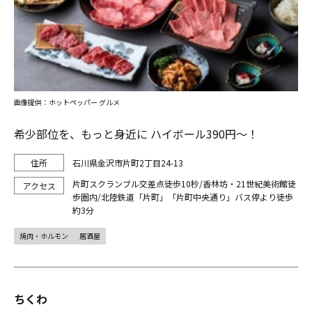
画像提供：ホットペッパー グルメ
希少部位を、もっと身近に ハイボール390円～！
石川県金沢市片町2丁目24-13
片町スクランブル交差点徒歩10秒/香林坊・21世紀美術館徒
歩圏内/北陸鉄道「片町」「片町中央通り」バス停より徒歩
約3分
焼肉・ホルモン
居酒屋
ちくわ