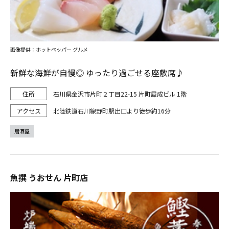
画像提供：ホットペッパー グルメ
新鮮な海鮮が自慢◎ ゆったり過ごせる座敷席♪
石川県金沢市片町２丁目22-15 片町犀成ビル 1階
北陸鉄道石川線野町駅出口より徒歩約16分
居酒屋
魚撰 うおせん 片町店