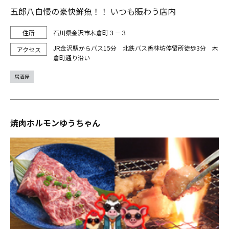
五郎八自慢の豪快鮮魚！！ いつも賑わう店内
石川県金沢市木倉町３－３
JR金沢駅からバス15分 北鉄バス香林坊停留所徒歩3分 木
倉町通り沿い
居酒屋
焼肉ホルモンゆうちゃん