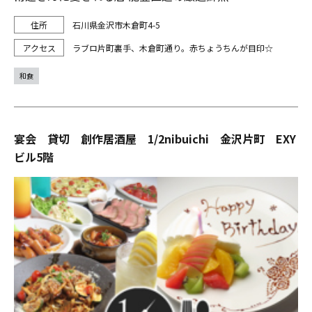
石川県金沢市木倉町4-5
ラブロ片町裏手、木倉町通り。赤ちょうちんが目印☆
和食
宴会 貸切 創作居酒屋 1/2nibuichi 金沢片町 EXY
ビル5階