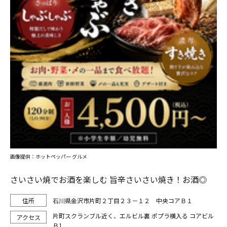
画像提供：ホットペッパー グルメ
さいさい焼でお酒を楽しむ 旨辛さいさい焼き！お酒◎
石川県金沢市片町２丁目２３－１２ 中央コアＢ１
片町スクランブル近く、エルビル裏 ポプラ横入る コアビル
Ｂ1