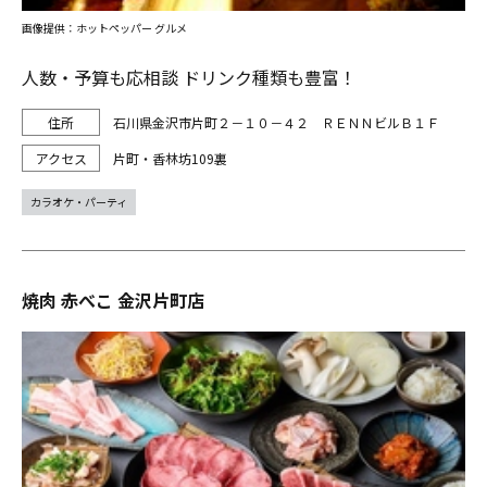
画像提供：ホットペッパー グルメ
人数・予算も応相談 ドリンク種類も豊富！
石川県金沢市片町２－１０－４２ ＲＥＮＮビルＢ１Ｆ
片町・香林坊109裏
カラオケ・パーティ
焼肉 赤べこ 金沢片町店