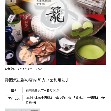
画像提供：ホットペッパー グルメ
雰囲気抜群の店内 和カフェ利用に♪
石川県金沢市木倉町5-13
JR北陸本線金沢駅より車で約10分,「香林坊」停留所より徒
歩約4分