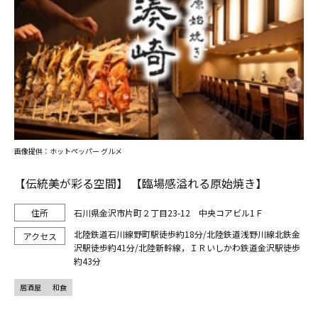
画像提供：ホットペッパー グルメ
【伝統美が彩る空間】 【臨場感溢れる原始焼き】
石川県金沢市片町２丁目23-12 中央コアビル1Ｆ
北陸鉄道石川線野町駅徒歩約18分/北陸鉄道浅野川線北鉄金
沢駅徒歩約41分/北陸新幹線，ＩＲいしかわ鉄道金沢駅徒歩
約43分
居酒屋
和食