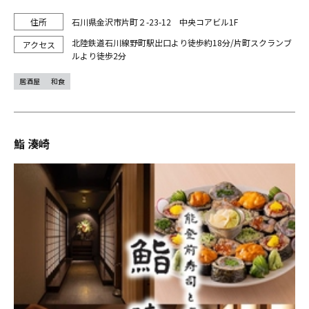
石川県金沢市片町２-23-12 中央コアビル1F
北陸鉄道石川線野町駅出口より徒歩約18分/片町スクランブ
ルより徒歩2分
居酒屋
和食
鮨 湊崎