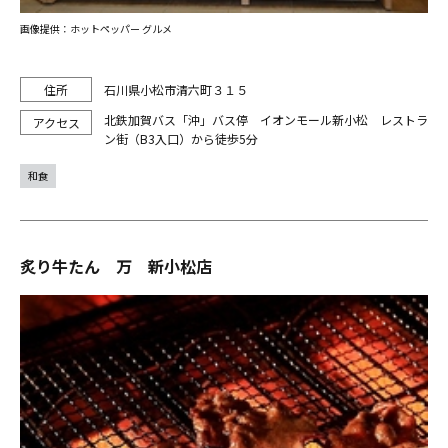
画像提供：ホットペッパー グルメ
石川県小松市清六町３１５
北鉄加賀バス「沖」バス停 イオンモール新小松 レストラ
ン街（B3入口）から徒歩5分
和食
炙り牛たん 万 新小松店