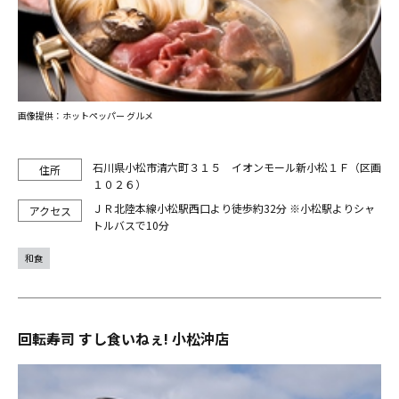
画像提供：ホットペッパー グルメ
石川県小松市清六町３１５ イオンモール新小松１Ｆ（区画
１０２６）
ＪＲ北陸本線小松駅西口より徒歩約32分 ※小松駅よりシャ
トルバスで10分
和食
回転寿司 すし食いねぇ! 小松沖店