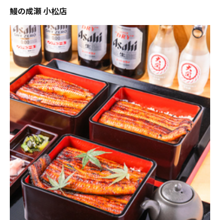
鰻の成瀬 小松店