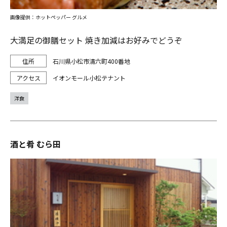
画像提供：ホットペッパー グルメ
大満足の御膳セット 焼き加減はお好みでどうぞ
石川県小松市清六町400番地
イオンモール小松テナント
洋食
酒と肴 むら田