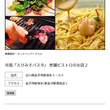
画像提供：ホットペッパー グルメ
元祖『えびみそパスタ』 老舗ビストロのお店♪
石川県金沢市新保本５－８０
金沢市新保本/新金沢郵便局近く
居酒屋