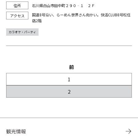
石川県白山市田中町２９０‐１ ２Ｆ
国道8号沿い、らーめん世界さん向かい。快活CLUB8号松任
店2階
カラオケ・パーティ
前
1
2
観光情報