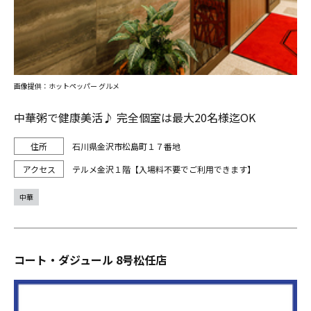
画像提供：ホットペッパー グルメ
中華粥で健康美活♪ 完全個室は最大20名様迄OK
石川県金沢市松島町１７番地
テルメ金沢１階【入場料不要でご利用できます】
中華
コート・ダジュール 8号松任店