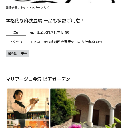
画像提供：ホットペッパー グルメ
本格的な麻婆豆腐 一品も多数ご用意！
石川県金沢市新保本５-80
ＩＲいしかわ鉄道西金沢駅東口より徒歩約30分
居酒屋
中華
マリアージュ金沢 ビアガーデン