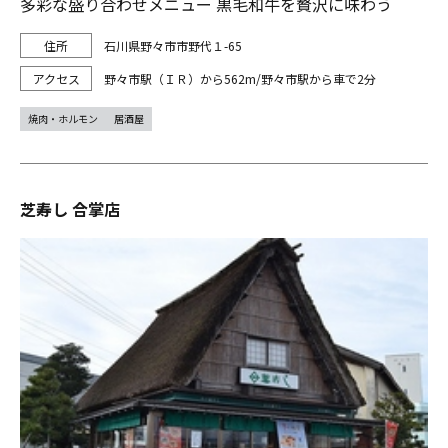
多彩な盛り合わせメニュー 黒毛和牛を贅沢に味わう
石川県野々市市野代１-65
野々市駅（ＩＲ）から562m/野々市駅から車で2分
焼肉・ホルモン
居酒屋
芝寿し 合掌店