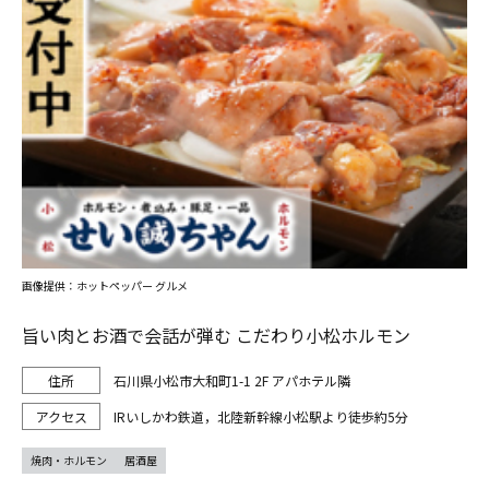
画像提供：ホットペッパー グルメ
旨い肉とお酒で会話が弾む こだわり小松ホルモン
石川県小松市大和町1-1 2F アパホテル隣
IRいしかわ鉄道，北陸新幹線小松駅より徒歩約5分
焼肉・ホルモン
居酒屋