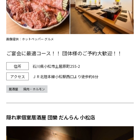
画像提供：ホットペッパー グルメ
ご宴会に最適コース！！ 団体様のご予約大歓迎！！
石川県小松市土居原町255-2
ＪＲ北陸本線小松駅西口より徒歩約6分
居酒屋
焼肉・ホルモン
隠れ家個室居酒屋 団欒 だんらん 小松店