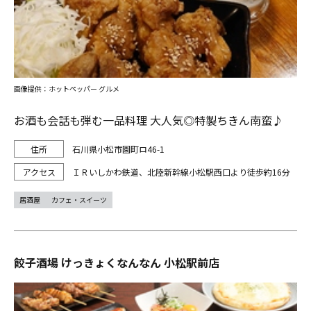
画像提供：ホットペッパー グルメ
お酒も会話も弾む一品料理 大人気◎特製ちきん南蛮♪
石川県小松市園町ロ46-1
ＩＲいしかわ鉄道、北陸新幹線小松駅西口より徒歩約16分
居酒屋
カフェ・スイーツ
餃子酒場 けっきょくなんなん 小松駅前店