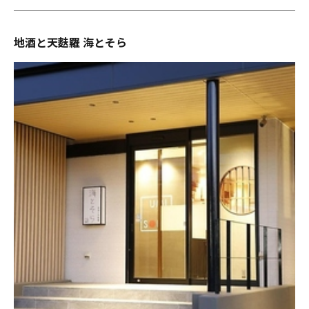
地酒と天麩羅 海とそら