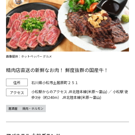
画像提供：ホットペッパー グルメ
精肉店直送の新鮮なお肉！ 鮮度抜群の国産牛！
石川県小松市土居原町２５１
小松駅からのアクセス JR北陸本線(米原～富山) ／ 小松駅 徒
歩3分（約240m） JR北陸本線(米原～富山)
居酒屋
焼肉・ホルモン