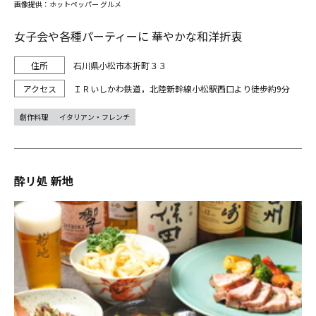
画像提供：ホットペッパー グルメ
女子会や各種パーティーに 華やかな和洋折衷
石川県小松市本折町３３
ＩＲいしかわ鉄道，北陸新幹線小松駅西口より徒歩約9分
創作料理
イタリアン・フレンチ
酔リ処 新地