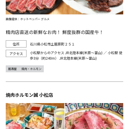
画像提供：ホットペッパー グルメ
精肉店直送の新鮮なお肉！ 鮮度抜群の国産牛！
石川県小松市土居原町２５１
小松駅からのアクセス JR北陸本線(米原～富山) ／ 小松駅 徒
歩3分（約240m） JR北陸本線(米原～富山)
居酒屋
焼肉・ホルモン
焼肉ホルモン誠 小松店