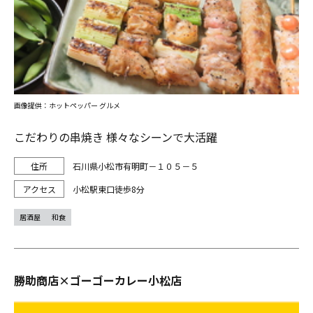
画像提供：ホットペッパー グルメ
こだわりの串焼き 様々なシーンで大活躍
石川県小松市有明町－１０５－５
小松駅東口徒歩8分
居酒屋
和食
勝助商店×ゴーゴーカレー小松店