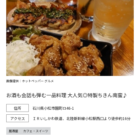
画像提供：ホットペッパー グルメ
お酒も会話も弾む一品料理 大人気◎特製ちきん南蛮♪
石川県小松市園町ロ46-1
ＩＲいしかわ鉄道、北陸新幹線小松駅西口より徒歩約16分
居酒屋
カフェ・スイーツ