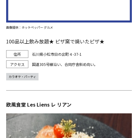
画像提供：ホットペッパー グルメ
100品以上飲み放題★ ピザ窯で焼いたピザ★
石川県小松市日の出町４-37-1
国道305号線沿い、合同庁舎斜め向い。
カラオケ・パーティ
欧風食堂 Les Liens レ リアン