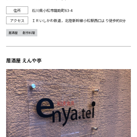
石川県小松市龍助町63-4
ＩＲいしかわ鉄道，北陸新幹線小松駅西口より徒歩約8分
居酒屋
創作料理
居酒屋 えんや亭