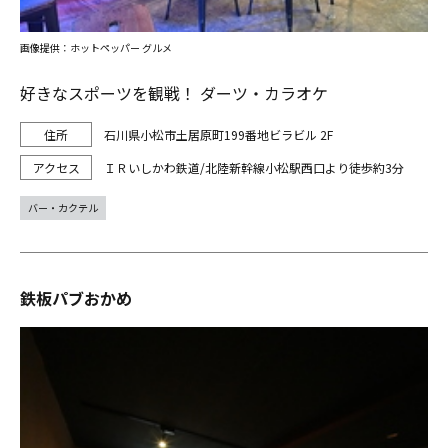
画像提供：ホットペッパー グルメ
好きなスポーツを観戦！ ダーツ・カラオケ
石川県小松市土居原町199番地ビラビル 2F
ＩＲいしかわ鉄道/北陸新幹線小松駅西口より徒歩約3分
バー・カクテル
鉄板パブおかめ