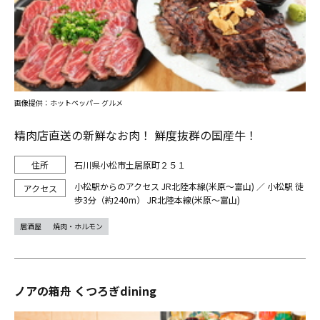
画像提供：ホットペッパー グルメ
精肉店直送の新鮮なお肉！ 鮮度抜群の国産牛！
石川県小松市土居原町２５１
小松駅からのアクセス JR北陸本線(米原～富山) ／ 小松駅 徒
歩3分（約240m） JR北陸本線(米原～富山)
居酒屋
焼肉・ホルモン
ノアの箱舟 くつろぎdining