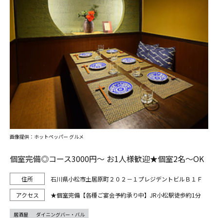
画像提供：ホットペッパー グルメ
個室完備◎コース3000円～ お1人様歓迎★個室2名～OK
石川県小松市土居原町２０２－１プレジデントビルＢ１Ｆ
★個室完備【各種ご宴会予約承り中】JR小松駅徒歩約1分
居酒屋
ダイニングバー・バル