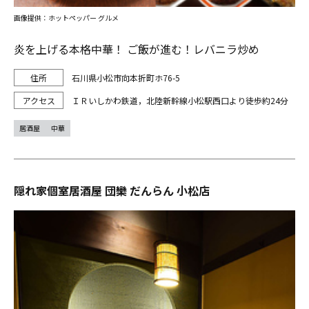
画像提供：ホットペッパー グルメ
炎を上げる本格中華！ ご飯が進む！レバニラ炒め
石川県小松市向本折町ホ76-5
ＩＲいしかわ鉄道，北陸新幹線小松駅西口より徒歩約24分
居酒屋
中華
隠れ家個室居酒屋 団欒 だんらん 小松店