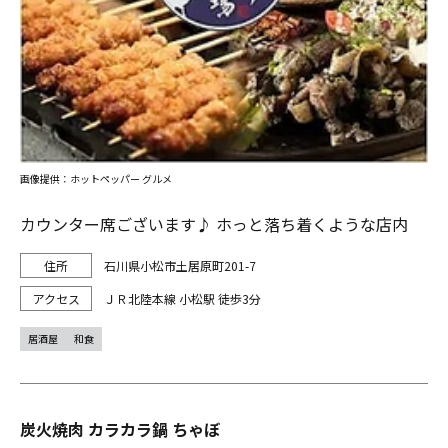
画像提供：ホットペッパー グルメ
カウンター席ございます♪ ホっと落ち着くような店内
石川県小松市土居原町201-7
ＪＲ北陸本線 小松駅 徒歩3分
居酒屋
和食
炭火焼肉 カラカラ鍋 ちゃぼ