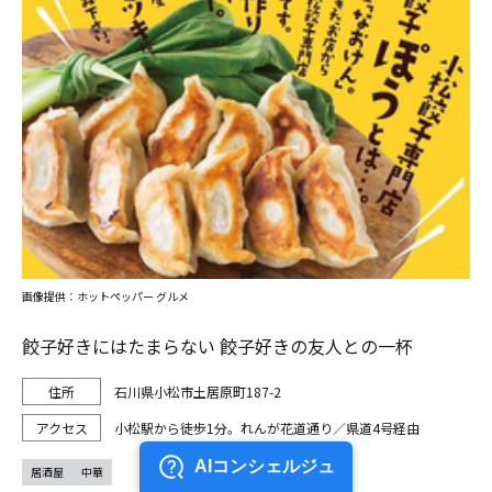
画像提供：ホットペッパー グルメ
餃子好きにはたまらない 餃子好きの友人との一杯
石川県小松市土居原町187-2
小松駅から徒歩1分。れんが花道通り／県道4号経由
居酒屋
中華