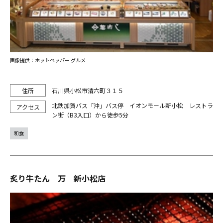
画像提供：ホットペッパー グルメ
石川県小松市清六町３１５
北鉄加賀バス「沖」バス停 イオンモール新小松 レストラ
ン街（B3入口）から徒歩5分
和食
炙り牛たん 万 新小松店