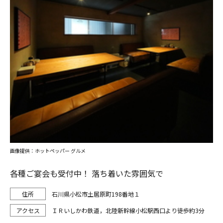
画像提供：ホットペッパー グルメ
各種ご宴会も受付中！ 落ち着いた雰囲気で
石川県小松市土居原町198番地１
ＩＲいしかわ鉄道，北陸新幹線小松駅西口より徒歩約3分