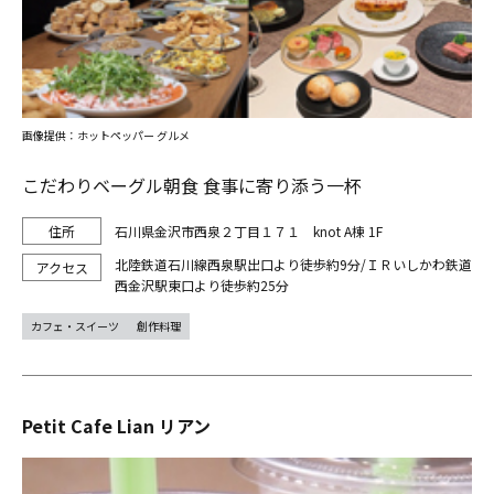
画像提供：ホットペッパー グルメ
こだわりベーグル朝食 食事に寄り添う一杯
石川県金沢市西泉２丁目１７１ knot A棟 1F
北陸鉄道石川線西泉駅出口より徒歩約9分/ＩＲいしかわ鉄道
西金沢駅東口より徒歩約25分
カフェ・スイーツ
創作料理
Petit Cafe Lian リアン