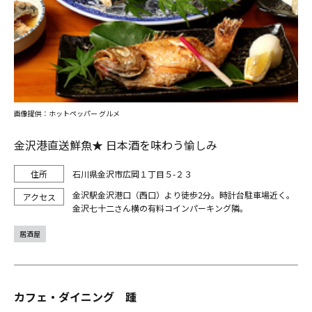
画像提供：ホットペッパー グルメ
金沢港直送鮮魚★ 日本酒を味わう愉しみ
石川県金沢市広岡１丁目５-２３
金沢駅金沢港口（西口）より徒歩2分。時計台駐車場近く。
金沢七十二さん横の有料コインパーキング隣。
居酒屋
カフェ・ダイニング 踵