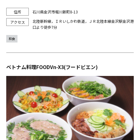
石川県金沢市堀川新町8-13
北陸新幹線，ＩＲいしかわ鉄道，ＪＲ北陸本線金沢駅金沢港
口より徒歩7分
和食
ベトナム料理FOODVn-X3(フードビエン)