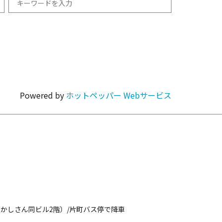
和食
1km以内
焼肉・ホルモン
Powered by
ホットペッパー Webサービス
カラオケ・パーティ
カフェ・スイーツ
かしさん同ビル2階）/片町バス停で降車