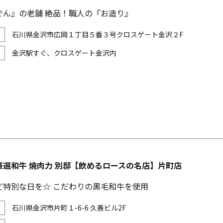
でん』の老舗 絶品！職人の『お造り』
石川県金沢市広岡１丁目５番３号クロスゲート金沢２F
金沢駅すぐ、クロスゲート金沢内
厳選和牛 焼肉力 別邸【飲めるロースの名店】片町店
ど特別な日を☆ こだわりの黒毛和牛を使用
石川県金沢市片町１-6-6 久善ビル2F