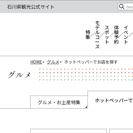
モ
デ
ス
体
イ
特
ル
ポ
験
ベ
集
コ
ッ
予
ン
ー
ト
約
ト
ス
HOME
グルメ
ホットペッパーでお店を探す
グルメ
ホットペッパーで
グルメ・お土産特集