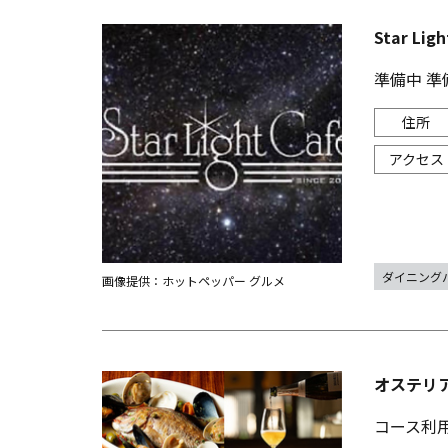
Star L
準備中 準
ダイニング
画像提供：ホットペッパー グルメ
オステリア 
コース利