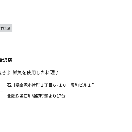
作料理
金沢店
焼き♪ 鮮魚を使用した料理♪
石川県金沢市片町１丁目６-１０ 豊和ビル１F
北陸鉄道石川線野町駅より17分