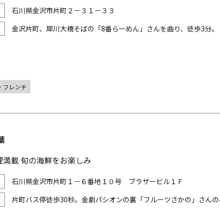
石川県金沢市片町２－３１－３３
金沢片町、犀川大橋そばの「8番らーめん」さんを曲り、徒歩3分。
・フレンチ
葉
理満載 旬の海鮮をお楽しみ
石川県金沢市片町１－６番地１０号 ブラザービル１Ｆ
片町バス停徒歩30秒。金劇パシオンの裏「フルーツさかの」さんの