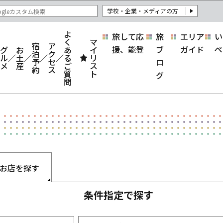
学校・企業・メディアの方
よ
旅して応
旅
エリア
い
く
マ
宿
ア
援、能登
ブ
ガイド
ペ
グ
お
あ
イ
泊
ク
ル
土
る
リ
予
セ
ロ
メ
産
ご
ス
約
ス
質
ト
グ
問
お店を探す
条件指定で探す