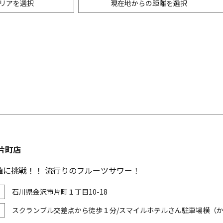
リアを選択
現在地からの距離を選択
ニングバー・バル
m以内
創作料理
500m以内
リアン・フレンチ
以内
中華
ア・エスニック料理
各国料理
メン
お好み焼き・もんじゃ
片町店
値に挑戦！！ 流行りのフルーツサワー！
石川県金沢市片町１丁目10-18
スクランブル交差点から徒歩１分/スマイルホテルさん駐車場横（か