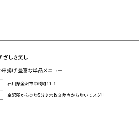
げ ざしき笑し
の串揚げ 豊富な単品メニュー
石川県金沢市中橋町11-1
金沢駅から徒歩5分♪六枚交差点から歩いてスグ!!