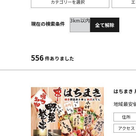
カテゴリーを選択
エ
3km以内
現在の検索条件
全て解除
居酒屋
金沢(片町･香林坊･にし茶屋周辺)
未選択
ダイ
300
洋食
金沢(金沢駅･近江町･ひがし茶屋)
2km以内
イタ
3km
556
件ありました
韓国料理
金沢市他・野々市・白山・内灘
アジ
バー・カクテル
輪島・七尾・加賀・石川県その他
ラー
はちまき 
その他グルメ
地域最安