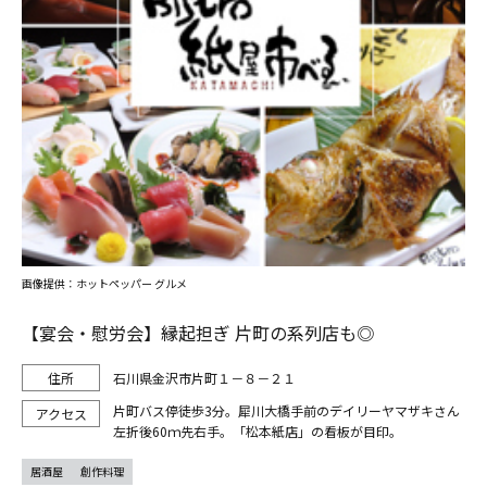
画像提供：ホットペッパー グルメ
【宴会・慰労会】縁起担ぎ 片町の系列店も◎
石川県金沢市片町１－８－２１
片町バス停徒歩3分。犀川大橋手前のデイリーヤマザキさん
左折後60ｍ先右手。「松本紙店」の看板が目印。
居酒屋
創作料理