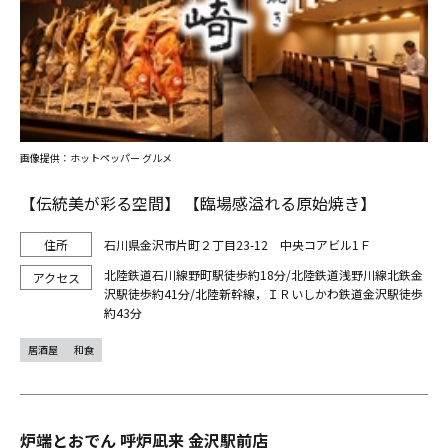
画像提供：ホットペッパー グルメ
【伝統美が彩る空間】 【臨場感溢れる原始焼き】
石川県金沢市片町２丁目23-12 中央コアビル1Ｆ
北陸鉄道石川線野町駅徒歩約18分/北陸鉄道浅野川線北鉄金
沢駅徒歩約41分/北陸新幹線，ＩＲいしかわ鉄道金沢駅徒歩
約43分
居酒屋
和食
炉端とおでん 呼炉凪来 金沢駅前店