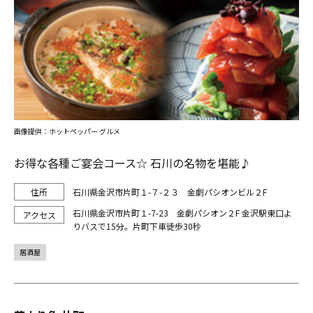
画像提供：ホットペッパー グルメ
お得な各種ご宴会コース☆ 石川の名物を堪能♪
石川県金沢市片町１-７-２３ 金劇パシオンビル２F
石川県金沢市片町１-7-23 金劇パシオン２F 金沢駅東口よ
りバスで15分。片町下車徒歩30秒
居酒屋