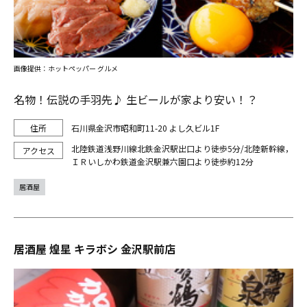
画像提供：ホットペッパー グルメ
名物！伝説の手羽先♪ 生ビールが家より安い！？
石川県金沢市昭和町11-20 よし久ビル1F
北陸鉄道浅野川線北鉄金沢駅出口より徒歩5分/北陸新幹線，
ＩＲいしかわ鉄道金沢駅兼六園口より徒歩約12分
居酒屋
居酒屋 煌星 キラボシ 金沢駅前店