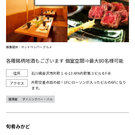
画像提供：ホットペッパー グルメ
各種銘柄地酒もございます 個室空間⇒最大80名様可能
石川県金沢市片町１-6-13 APA片町第３ビル６F-B
片町交差点目の前！1Fにローソンが入ったビルの6Fになり
ます。
居酒屋
ダイニングバー・バル
旬肴みかど