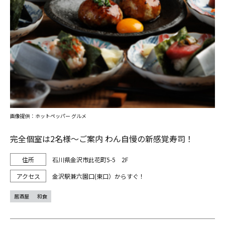
画像提供：ホットペッパー グルメ
完全個室は2名様～ご案内 わん自慢の新感覚寿司！
石川県金沢市此花町5-5 2F
金沢駅兼六園口(東口）からすぐ！
居酒屋
和食