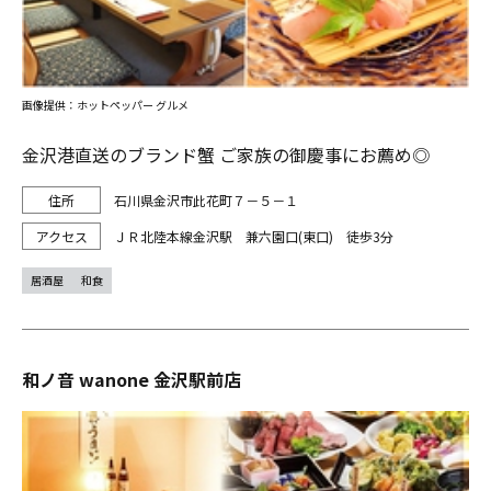
画像提供：ホットペッパー グルメ
金沢港直送のブランド蟹 ご家族の御慶事にお薦め◎
石川県金沢市此花町７－５－１
ＪＲ北陸本線金沢駅 兼六園口(東口) 徒歩3分
居酒屋
和食
和ノ音 wanone 金沢駅前店