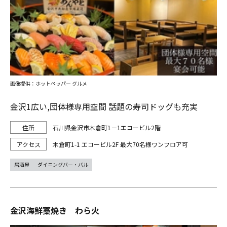
画像提供：ホットペッパー グルメ
金沢1広い,団体様専用空間 話題の寿司ドッグも充実
石川県金沢市木倉町1－1エコービル2階
木倉町1-1 エコービル2F 最大70名様ワンフロア可
居酒屋
ダイニングバー・バル
金沢海鮮藁焼き わら火