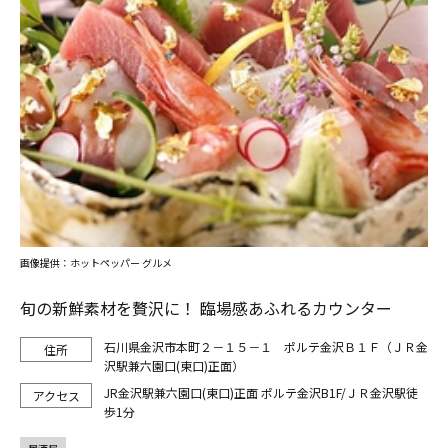
画像提供：ホットペッパー グルメ
旬の新鮮素材を贅沢に！ 臨場感あふれるカウンター
石川県金沢市本町２－１５－１ ポルテ金沢Ｂ１Ｆ（ＪＲ金
沢駅兼六園口(東口)正面）
JR金沢駅兼六園口(東口)正面 ポルテ金沢B1F/ＪＲ金沢駅徒
歩1分