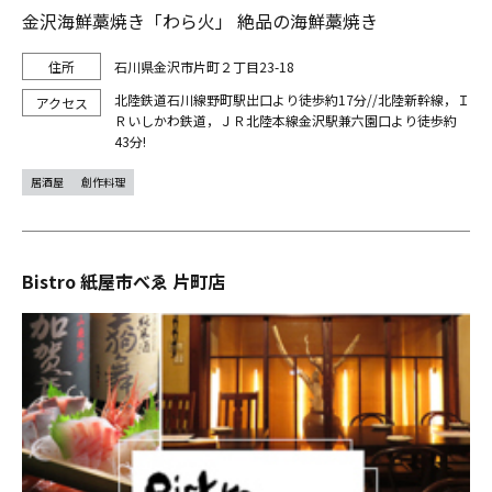
金沢海鮮藁焼き「わら火」 絶品の海鮮藁焼き
石川県金沢市片町２丁目23-18
北陸鉄道石川線野町駅出口より徒歩約17分//北陸新幹線，Ｉ
Ｒいしかわ鉄道，ＪＲ北陸本線金沢駅兼六園口より徒歩約
43分!
居酒屋
創作料理
Bistro 紙屋市べゑ 片町店