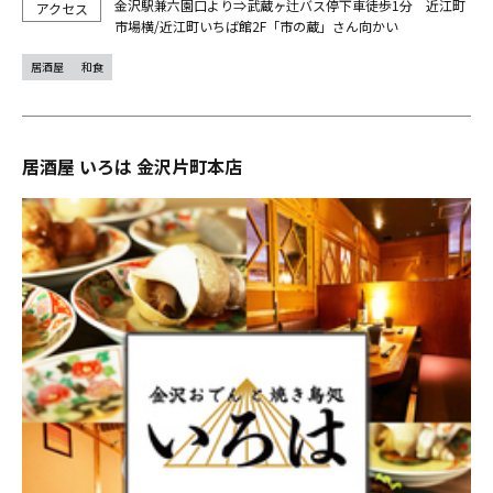
金沢駅兼六園口より⇒武蔵ヶ辻バス停下車徒歩1分 近江町
市場横/近江町いちば館2F「市の蔵」さん向かい
居酒屋
和食
居酒屋 いろは 金沢片町本店