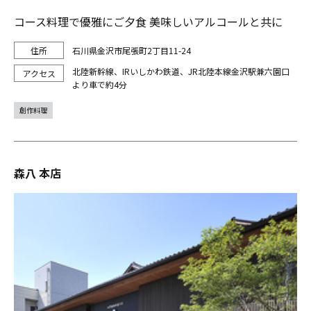
コース料理で優雅にご夕食 美味しいアルコールと共に
石川県金沢市尾張町2丁目11-24
北陸新幹線、IRいしかわ鉄道、JR北陸本線金沢駅兼六園口
より車で約4分
創作料理
森八 本店