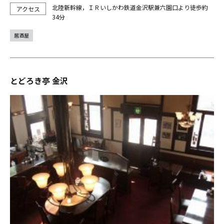
北陸新幹線，ＩＲいしかわ鉄道金沢駅兼六園口より徒歩約
34分
居酒屋
とどろき亭 金沢