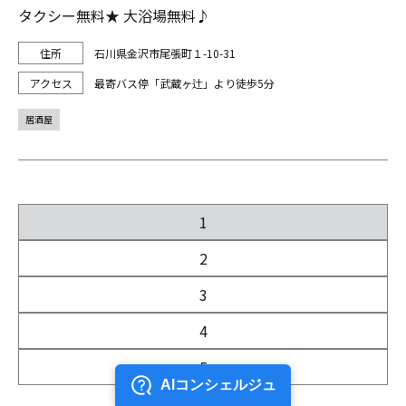
タクシー無料★ 大浴場無料♪
石川県金沢市尾張町１-10-31
最寄バス停「武蔵ヶ辻」より徒歩5分
居酒屋
1
2
3
4
5
次