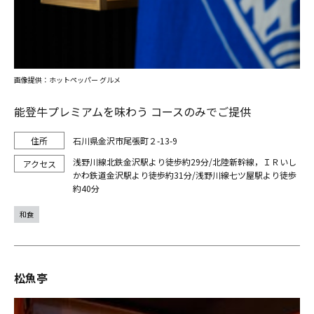
画像提供：ホットペッパー グルメ
能登牛プレミアムを味わう コースのみでご提供
石川県金沢市尾張町２-13-9
浅野川線北鉄金沢駅より徒歩約29分/北陸新幹線，ＩＲいし
かわ鉄道金沢駅より徒歩約31分/浅野川線七ツ屋駅より徒歩
約40分
和食
松魚亭