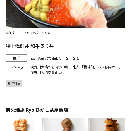
画像提供：ホットペッパー グルメ
特上海鮮丼 和牛炙り丼
石川県金沢市東山３‐２‐２１
浅野川大橋から徒歩10秒。北鉄「橋場町」バス停向かい。
浅野川大橋交番向い。
創作料理
炭火焼鶏 Ryo ひがし茶屋街店