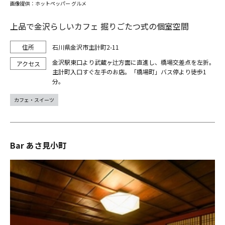
画像提供：ホットペッパー グルメ
上品で金沢らしいカフェ 掘りごたつ式の個室空間
石川県金沢市主計町2-11
金沢駅東口より武蔵ヶ辻方面に直進し、橋場交差点を左折。
主計町入口すぐ左手のお店。「橋場町」バス停より徒歩1
分。
カフェ・スイーツ
Bar あさ見小町