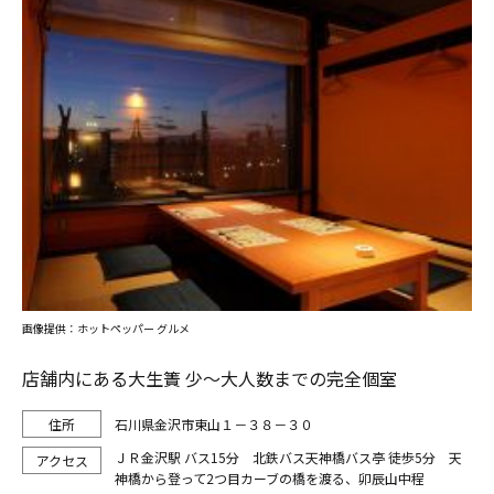
画像提供：ホットペッパー グルメ
店舗内にある大生簀 少～大人数までの完全個室
石川県金沢市東山１－３８－３０
ＪＲ金沢駅 バス15分 北鉄バス天神橋バス亭 徒歩5分 天
神橋から登って2つ目カーブの橋を渡る、卯辰山中程