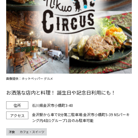
画像提供：ホットペッパー グルメ
お洒落な店内と料理！ 誕生日や記念日利用にも！
石川県金沢市小橋町3-40
金沢駅から車で8分第二駐車場:金沢市小橋町5-39 NSパーキ
ング内4台1グループ1台のみ駐車可能
洋食
カフェ・スイーツ