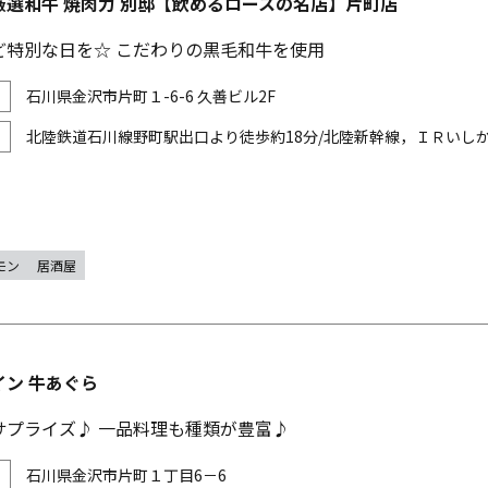
厳選和牛 焼肉力 別邸【飲めるロースの名店】片町店
ど特別な日を☆ こだわりの黒毛和牛を使用
石川県金沢市片町１-6-6 久善ビル2F
北陸鉄道石川線野町駅出口より徒歩約18分/北陸新幹線，ＩＲいし
モン
居酒屋
イン 牛あぐら
サプライズ♪ 一品料理も種類が豊富♪
石川県金沢市片町１丁目6－6