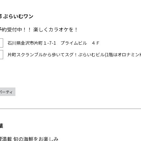
部 ぷらいむワン
予約受付中！！ 楽しくカラオケを！
石川県金沢市片町１-7-1 プライムビル ４Ｆ
片町スクランブルから歩いてスグ！ぷらいむビル(1階はオロナミン
パーティ
葉
理満載 旬の海鮮をお楽しみ