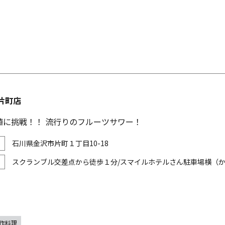
片町店
値に挑戦！！ 流行りのフルーツサワー！
石川県金沢市片町１丁目10-18
スクランブル交差点から徒歩１分/スマイルホテルさん駐車場横（か
作料理