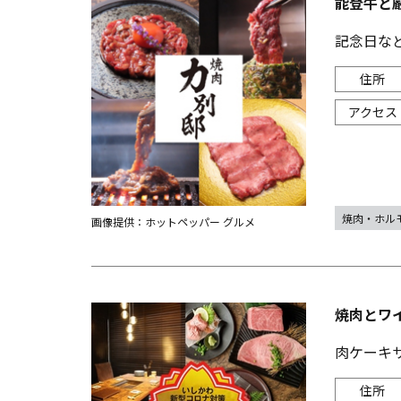
能登牛と
記念日な
焼肉・ホル
画像提供：ホットペッパー グルメ
焼肉とワ
肉ケーキ