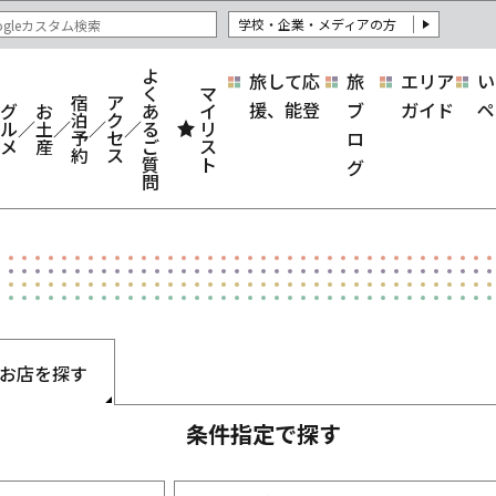
学校・企業・メディアの方
よ
旅して応
旅
エリア
い
く
マ
宿
ア
援、能登
ブ
ガイド
ペ
グ
お
あ
イ
泊
ク
ル
土
る
リ
予
セ
ロ
メ
産
ご
ス
約
ス
質
ト
グ
問
お店を探す
条件指定で探す