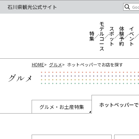
モ
デ
ス
体
イ
特
ル
ポ
験
ベ
集
コ
ッ
予
ン
ー
ト
約
ト
ス
HOME
グルメ
ホットペッパーでお店を探す
グルメ
ホットペッパーで
グルメ・お土産特集