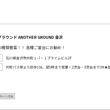
ウンド ANOTHER GROUND 金沢
の種類豊富！！ 各種ご宴会にお勧め！
石川県金沢市片町１-7－１プライムビル2F
片町バス停より徒歩1分。翌5時まで営業！2次会・3次会までOK
バー・バル