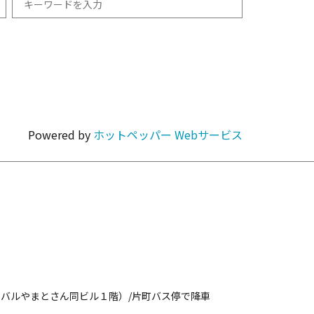
和食
1km以内
焼肉・ホルモン
Powered by
ホットペッパー Webサービス
カラオケ・パーティ
カフェ・スイーツ
バルやまとさん同ビル１階）/片町バス停で降車