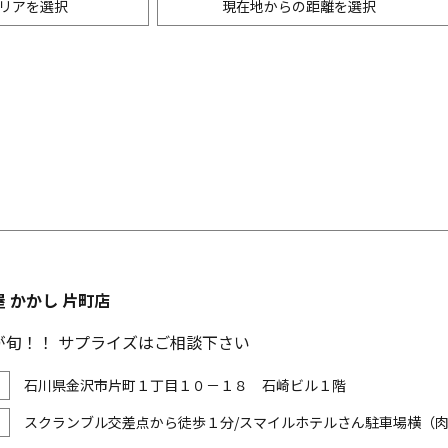
リアを選択
現在地からの距離を選択
ニングバー・バル
m以内
創作料理
500m以内
リアン・フレンチ
以内
中華
ア・エスニック料理
各国料理
メン
お好み焼き・もんじゃ
 かかし 片町店
が旬！！ サプライズはご相談下さい
石川県金沢市片町１丁目１０－１８ 石崎ビル１階
スクランブル交差点から徒歩１分/スマイルホテルさん駐車場横（肉