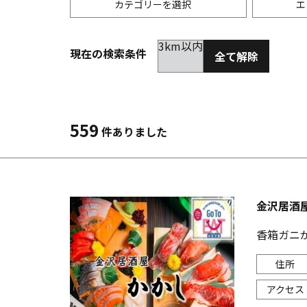
カテゴリーを選択
エ
3km以内
現在の検索条件
全て解除
居酒屋
金沢(片町･香林坊･にし茶屋周辺)
未選択
ダイ
300
洋食
金沢(金沢駅･近江町･ひがし茶屋)
2km以内
イタ
3km
559
件ありました
韓国料理
金沢市他・野々市・白山・内灘
アジ
バー・カクテル
輪島・七尾・加賀・石川県その他
ラー
金沢居酒屋
その他グルメ
香箱ガニ