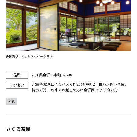
画像提供：ホットペッパー グルメ
石川県金沢市寺町1-8-48
JR金沢駅東口よりバスで約20分(寺町2丁目バス停下車後、
徒歩2分)、 お車でお越しの方は金沢西I.Cより約20分
和食
さくら茶屋