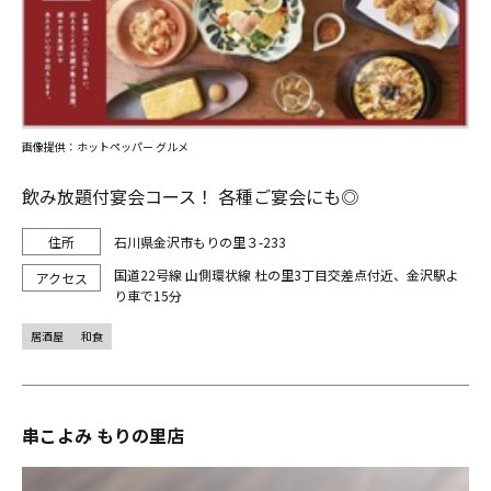
画像提供：ホットペッパー グルメ
飲み放題付宴会コース！ 各種ご宴会にも◎
石川県金沢市もりの里３-233
国道22号線 山側環状線 杜の里3丁目交差点付近、金沢駅よ
り車で15分
居酒屋
和食
串こよみ もりの里店