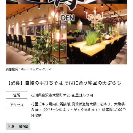
画像提供：ホットペッパー グルメ
【必食】自慢の手打ちそば そばに合う絶品の天ぷらも
石川県金沢市大桑町ナ25 花里ゴルフ内
花里ゴルフ場内に隣接/山側環状道路大桑ICを降り、大桑橋
方向へ（グリーンのネットがすぐ見えます）駐車場は100台
分収納
和食
居酒屋