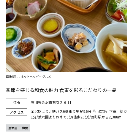
画像提供：ホットペッパー グルメ
季節を感じる和食の魅力 食事を彩るこだわりの一品
石川県金沢市石引２-6-11
金沢駅より北鉄バス6番乗り場 約16分『小立野』下車 徒歩
1分/兼六園よりお車で5分(徒歩20分)/野町駅から2,388m
居酒屋
和食