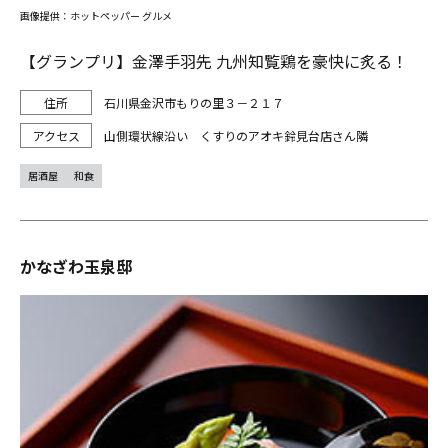
画像提供：ホットペッパー グルメ
【グランプリ】金澤手羽先 九州知覧鶏を豪快に炙る！
石川県金沢市もりの里３－２１７
山側環状線沿い くすりのアオキ鈴見台店さん隣
居酒屋
和食
かなざわ玉泉邸