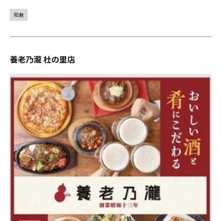
和食
養老乃瀧 杜の里店