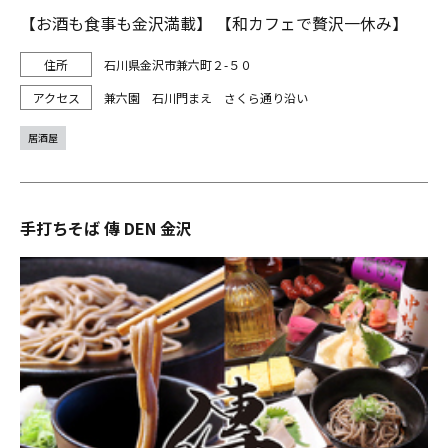
【お酒も食事も金沢満載】 【和カフェで贅沢一休み】
石川県金沢市兼六町２-５０
兼六園 石川門まえ さくら通り沿い
居酒屋
手打ちそば 傳 DEN 金沢