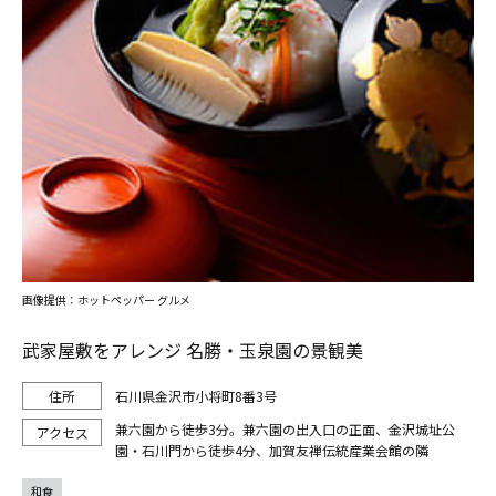
画像提供：ホットペッパー グルメ
武家屋敷をアレンジ 名勝・玉泉園の景観美
石川県金沢市小将町8番3号
兼六園から徒歩3分。兼六園の出入口の正面、金沢城址公
園・石川門から徒歩4分、加賀友禅伝統産業会館の隣
和食