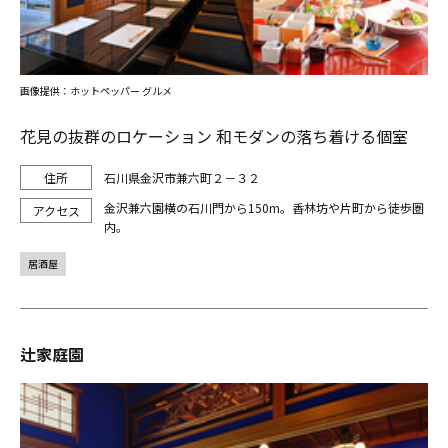
画像提供：ホットペッパー グルメ
花見の抜群のロケーション 和モダンの落ち着ける個室
石川県金沢市兼六町２－３２
金沢兼六園横の石川門から150m。香林坊や片町から徒歩圏
内。
居酒屋
辻家庭園