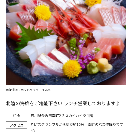
画像提供：ホットペッパー グルメ
北陸の海鮮をご堪能下さい ランチ営業しております♪
石川県金沢市幸町2-2 スカイハイツ 1階
片町スクランブルから徒歩約10分 幸町のバス停降りてす
ぐ。