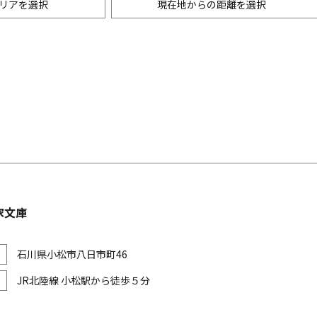
リアを選択
現在地からの距離を選択
ニングバー・バル
m以内
創作料理
500m以内
リアン・フレンチ
以内
中華
ア・エスニック料理
各国料理
メン
お好み焼き・もんじゃ
家文庫
石川県小松市八日市町46
JR北陸線 小松駅から徒歩５分