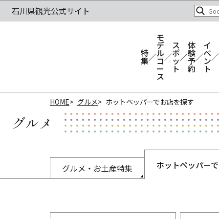
モ
デ
ス
体
イ
特
ル
ポ
験
ベ
集
コ
ッ
予
ン
ー
ト
約
ト
ス
HOME
グルメ
ホットペッパーでお店を探す
グルメ
ホットペッパーで
グルメ・お土産特集