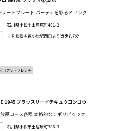
ロ GRIVE グリブ 小松本店
デザートプレート パーティを彩るドリンク
石川県小松市土居原町401-2
ＪＲ北陸本線小松駅西口より徒歩約7分
タリアン・フレンチ
RIE 1945 ブラッスリーイチキュウヨンゴウ
み放題コース各種 本格的なナポリピッツァ
石川県小松市土居原町386-3