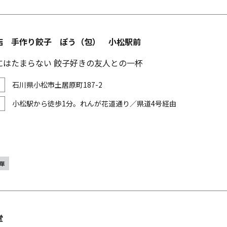
店 手作り餃子 ぽう（包） 小松駅前
にはたまらない 餃子好きの友人との一杯
石川県小松市土居原町187-2
小松駅から徒歩1分。れんが花道通り／県道4号経由
華
堂