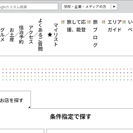
学校・企業・メディアの方
よ
旅して応
旅
エリア
い
く
マ
宿
ア
援、能登
ブ
ガイド
ペ
グ
お
あ
イ
泊
ク
ル
土
る
リ
予
セ
ロ
メ
産
ご
ス
約
ス
質
ト
グ
問
お店を探す
条件指定で探す