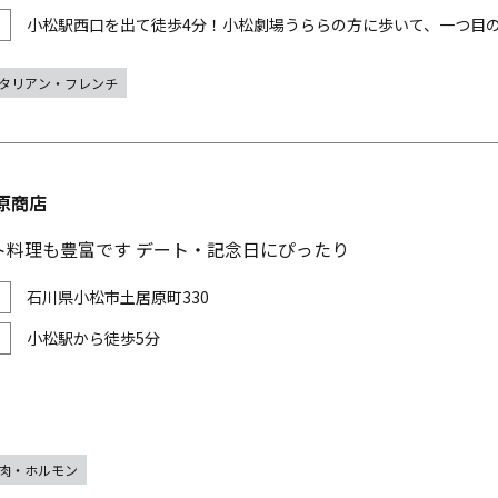
小松駅西口を出て徒歩4分！小松劇場うららの方に歩いて、一つ目
タリアン・フレンチ
原商店
ト料理も豊富です デート・記念日にぴったり
石川県小松市土居原町330
小松駅から徒歩5分
肉・ホルモン