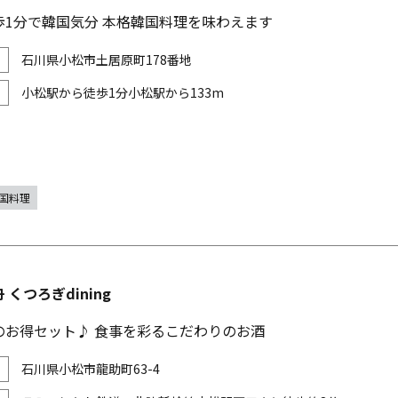
歩1分で韓国気分 本格韓国料理を味わえます
石川県小松市土居原町178番地
小松駅から徒歩1分小松駅から133m
国料理
 くつろぎdining
のお得セット♪ 食事を彩るこだわりのお酒
石川県小松市龍助町63-4