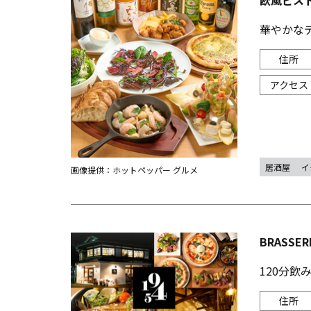
欧風ビスト
華やかな
居酒屋
イ
画像提供：ホットペッパー グルメ
BRASSE
120分飲