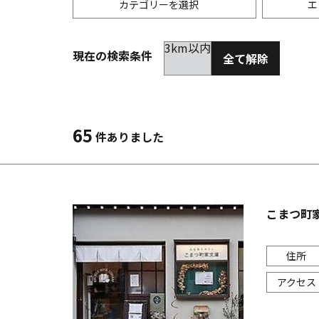
カテゴリーを選択
エ
3km以内
現在の検索条件
全て解除
居酒屋
金沢(片町･香林坊･にし茶屋周辺)
未選択
ダイ
300
洋食
金沢(金沢駅･近江町･ひがし茶屋)
2km以内
イタ
3km
65
件ありました
韓国料理
金沢市他・野々市・白山・内灘
アジ
バー・カクテル
輪島・七尾・加賀・石川県その他
ラー
こまつ町
その他グルメ