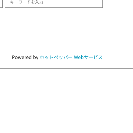
和食
1km以内
焼肉・ホルモン
Powered by
ホットペッパー Webサービス
カラオケ・パーティ
カフェ・スイーツ