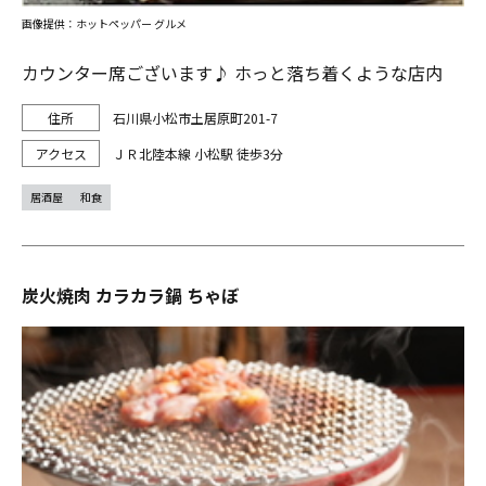
画像提供：ホットペッパー グルメ
カウンター席ございます♪ ホっと落ち着くような店内
石川県小松市土居原町201-7
ＪＲ北陸本線 小松駅 徒歩3分
居酒屋
和食
炭火焼肉 カラカラ鍋 ちゃぼ