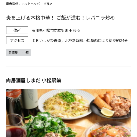
画像提供：ホットペッパー グルメ
炎を上げる本格中華！ ご飯が進む！レバニラ炒め
石川県小松市向本折町ホ76-5
ＩＲいしかわ鉄道，北陸新幹線小松駅西口より徒歩約24分
居酒屋
中華
肉居酒屋しまだ 小松駅前