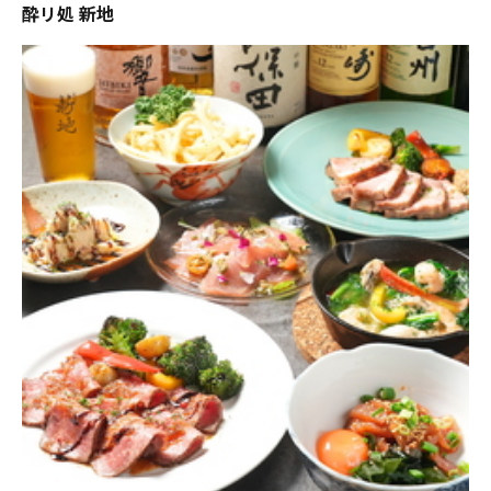
酔リ処 新地