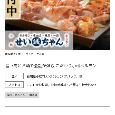
画像提供：ホットペッパー グルメ
旨い肉とお酒で会話が弾む こだわり小松ホルモン
石川県小松市大和町1-1 2F アパホテル隣
IRいしかわ鉄道，北陸新幹線小松駅より徒歩約5分
焼肉・ホルモン
居酒屋