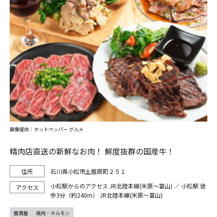
画像提供：ホットペッパー グルメ
精肉店直送の新鮮なお肉！ 鮮度抜群の国産牛！
石川県小松市土居原町２５１
小松駅からのアクセス JR北陸本線(米原～富山) ／ 小松駅 徒
歩3分（約240m） JR北陸本線(米原～富山)
居酒屋
焼肉・ホルモン