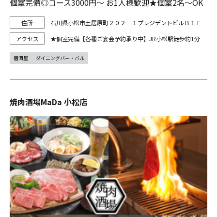
個室完備◎コース3000円～ お1人様歓迎★個室2名～OK
石川県小松市土居原町２０２－１プレジデントビルＢ１Ｆ
★個室完備【各種ご宴会予約承り中】JR小松駅徒歩約1分
居酒屋
ダイニングバー・バル
焼肉酒場MaDa 小松店