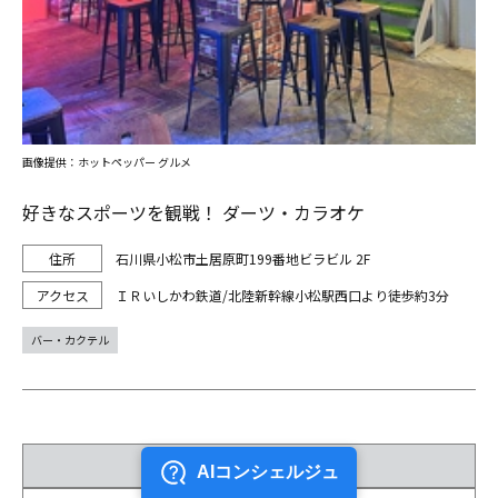
画像提供：ホットペッパー グルメ
好きなスポーツを観戦！ ダーツ・カラオケ
石川県小松市土居原町199番地ビラビル 2F
ＩＲいしかわ鉄道/北陸新幹線小松駅西口より徒歩約3分
バー・カクテル
1