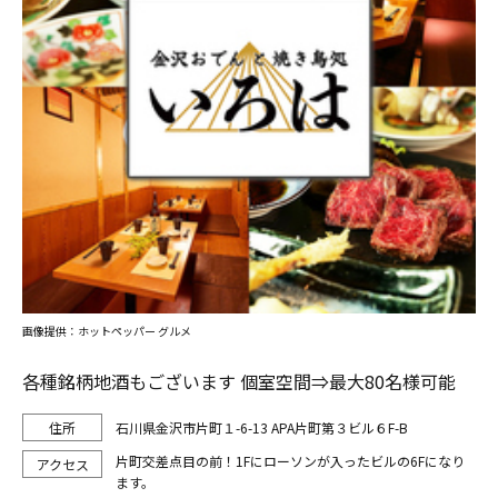
画像提供：ホットペッパー グルメ
各種銘柄地酒もございます 個室空間⇒最大80名様可能
石川県金沢市片町１-6-13 APA片町第３ビル６F-B
片町交差点目の前！1Fにローソンが入ったビルの6Fになり
ます。