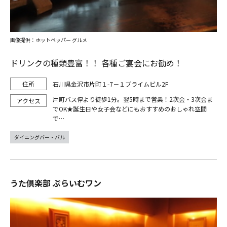
画像提供：ホットペッパー グルメ
ドリンクの種類豊富！！ 各種ご宴会にお勧め！
石川県金沢市片町１-7－１プライムビル2F
片町バス停より徒歩1分。翌5時まで営業！2次会・3次会ま
でOK★誕生日や女子会などにもおすすめのおしゃれ空間
で…
ダイニングバー・バル
うた倶楽部 ぷらいむワン