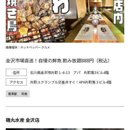
画像提供：ホットペッパー グルメ
金沢市場直送！自慢の鮮魚 飲み放題888円（税込）
石川県金沢市片町１-6-13 アパ 片町第3ビル4階
片町スクランブル交差点すぐ！APA片町第３ビル4階
居酒屋
和食
磯丸水産 金沢店