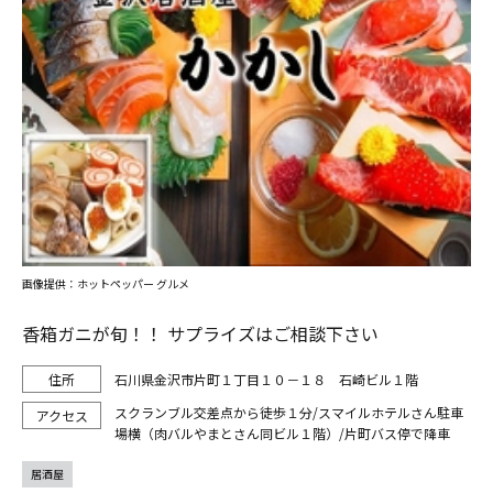
画像提供：ホットペッパー グルメ
香箱ガニが旬！！ サプライズはご相談下さい
石川県金沢市片町１丁目１０－１８ 石崎ビル１階
スクランブル交差点から徒歩１分/スマイルホテルさん駐車
場横（肉バルやまとさん同ビル１階）/片町バス停で降車
居酒屋