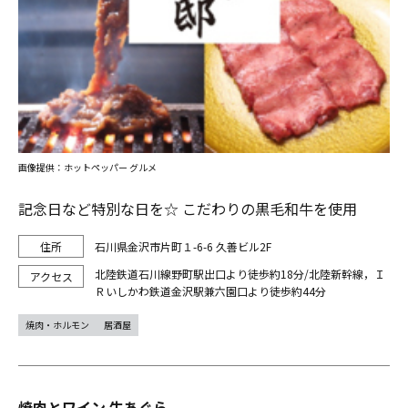
画像提供：ホットペッパー グルメ
記念日など特別な日を☆ こだわりの黒毛和牛を使用
石川県金沢市片町１-6-6 久善ビル2F
北陸鉄道石川線野町駅出口より徒歩約18分/北陸新幹線，Ｉ
Ｒいしかわ鉄道金沢駅兼六園口より徒歩約44分
焼肉・ホルモン
居酒屋
焼肉とワイン 牛あぐら