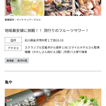
画像提供：ホットペッパー グルメ
地域最安値に挑戦！！ 流行りのフルーツサワー！
石川県金沢市片町１丁目10-18
スクランブル交差点から徒歩１分/スマイルホテルさん駐車
場横（かかしさん同ビル2階）/片町バス停で降車
居酒屋
創作料理
亀や