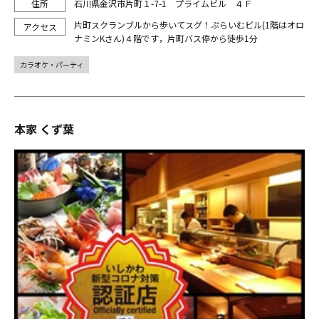
石川県金沢市片町１-7-1 プライムビル ４Ｆ
片町スクランブルから歩いてスグ！ぷらいむビル(1階はオロ
ナミンKさん)４階です，片町バス停から徒歩1分
カラオケ・パーティ
本家 くず葉