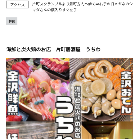
片町スクランブルより鱗町方向へ歩く⇒右手の旧メガネのシ
マダさんの横入りすぐ左手
和食
海鮮と炭火鶏のお店 片町居酒屋 うちわ