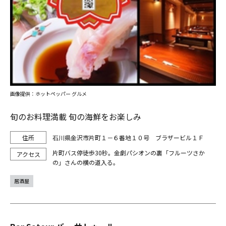
画像提供：ホットペッパー グルメ
旬のお料理満載 旬の海鮮をお楽しみ
石川県金沢市片町１－６番地１０号 ブラザービル１Ｆ
片町バス停徒歩30秒。金劇パシオンの裏「フルーツさか
の」さんの横の道入る。
居酒屋