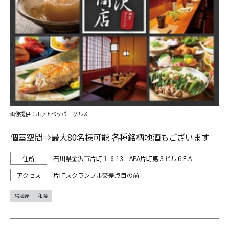
画像提供：ホットペッパー グルメ
個室空間⇒最大80名様可能 各種銘柄地酒もございます
石川県金沢市片町１-6-13 APA片町第３ビル６F-A
片町スクランブル交差点目の前
居酒屋
和食