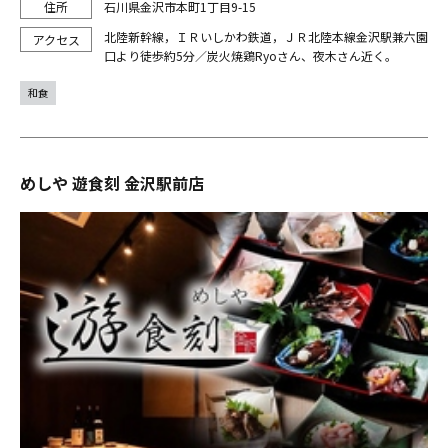
石川県金沢市本町1丁目9-15
北陸新幹線，ＩＲいしかわ鉄道，ＪＲ北陸本線金沢駅兼六園
口より徒歩約5分／炭火焼鶏Ryoさん、夜木さん近く。
和食
めしや 遊食刻 金沢駅前店