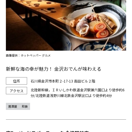
画像提供：ホットペッパー グルメ
新鮮な海の幸が魅力！ 金沢おでんが味わえる
石川県金沢市本町２-17-13 高田ビル２階
北陸新幹線，ＩＲいしかわ鉄道金沢駅兼六園口より徒歩約6
分/北陸鉄道浅野川線北鉄金沢駅出口より徒歩約4分
居酒屋
和食