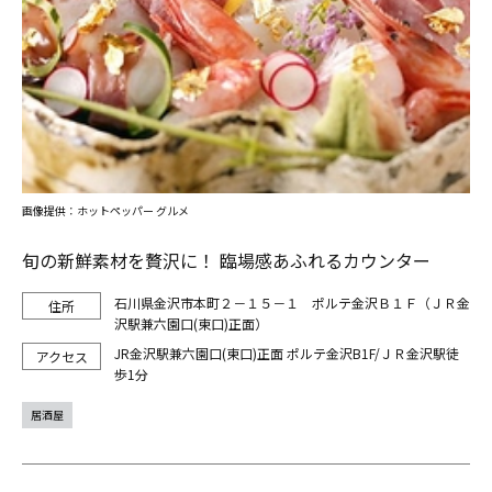
画像提供：ホットペッパー グルメ
旬の新鮮素材を贅沢に！ 臨場感あふれるカウンター
石川県金沢市本町２－１５－１ ポルテ金沢Ｂ１Ｆ（ＪＲ金
沢駅兼六園口(東口)正面）
JR金沢駅兼六園口(東口)正面 ポルテ金沢B1F/ＪＲ金沢駅徒
歩1分
居酒屋