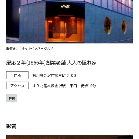
画像提供：ホットペッパー グルメ
慶応２年(1866年)創業老舗 大人の隠れ家
石川県金沢市彦三町２-8-3
ＪＲ北陸本線金沢駅 東口 徒歩10分
和食
彩賀