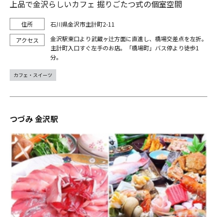
上品で金沢らしいカフェ 掘りごたつ式の個室空間
石川県金沢市主計町2-11
金沢駅東口より武蔵ヶ辻方面に直進し、橋場交差点を左折。
主計町入口すぐ左手のお店。「橋場町」バス停より徒歩1
分。
カフェ・スイーツ
つづみ 金沢駅