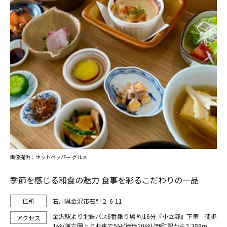
画像提供：ホットペッパー グルメ
季節を感じる和食の魅力 食事を彩るこだわりの一品
石川県金沢市石引２-6-11
金沢駅より北鉄バス6番乗り場 約16分『小立野』下車 徒歩
1分/兼六園よりお車で5分(徒歩20分)/野町駅から2,388m