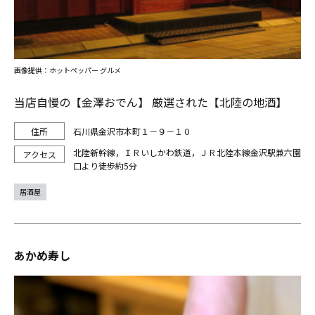
画像提供：ホットペッパー グルメ
当店自慢の【金澤おでん】 厳選された【北陸の地酒】
石川県金沢市本町１－９－１０
北陸新幹線，ＩＲいしかわ鉄道，ＪＲ北陸本線金沢駅兼六園
口より徒歩約5分
居酒屋
あかめ寿し