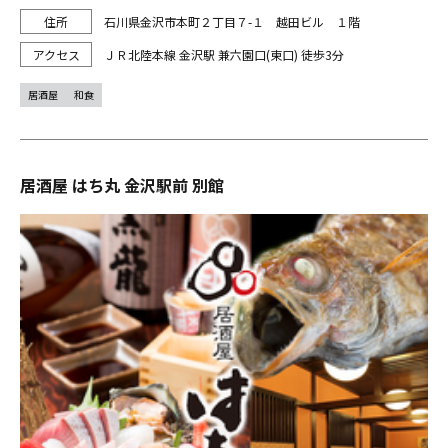
石川県金沢市本町２丁目７-１ 越田ビル １階
ＪＲ北陸本線 金沢駅 兼六園口(東口) 徒歩3分
居酒屋
和食
居酒屋 はち丸 金沢駅前 別館