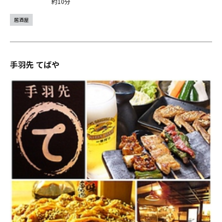
約10分
居酒屋
手羽先 てばや