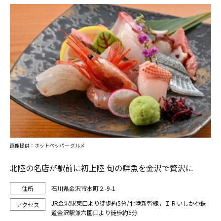
画像提供：ホットペッパー グルメ
北陸の名店が駅前に初上陸 旬の鮮魚を金沢で贅沢に
石川県金沢市本町２-9-1
JR金沢駅東口より徒歩約5分/北陸新幹線，ＩＲいしかわ鉄
道金沢駅兼六園口より徒歩約6分