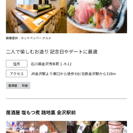
画像提供：ホットペッパー グルメ
二人で愉しむお造り 記念日やデートに最適
石川県金沢市本町１-9-12
JR金沢駅より東口から徒歩3分/北鉄金沢駅から328m
居酒屋
和食
居酒屋 塩もつ煮 路地裏 金沢駅前