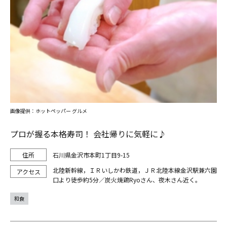
画像提供：ホットペッパー グルメ
プロが握る本格寿司！ 会社帰りに気軽に♪
石川県金沢市本町1丁目9-15
北陸新幹線，ＩＲいしかわ鉄道，ＪＲ北陸本線金沢駅兼六園
口より徒歩約5分／炭火焼鶏Ryoさん、夜木さん近く。
和食