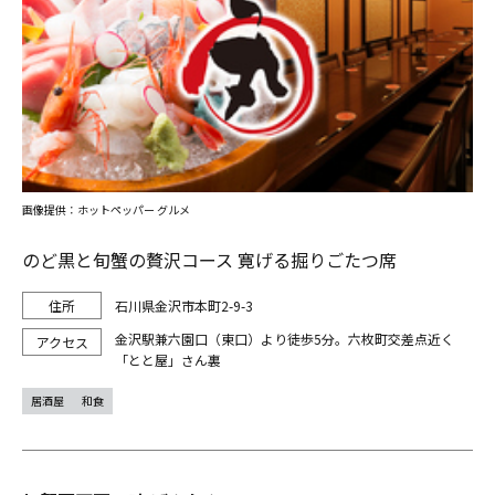
画像提供：ホットペッパー グルメ
のど黒と旬蟹の贅沢コース 寛げる掘りごたつ席
石川県金沢市本町2-9-3
金沢駅兼六園口（東口）より徒歩5分。六枚町交差点近く
「とと屋」さん裏
居酒屋
和食