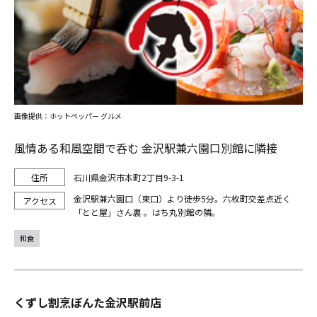
画像提供：ホットペッパー グルメ
風情ある和風空間で呑む 金沢駅兼六園口別館に隣接
石川県金沢市本町2丁目9-3-1
金沢駅兼六園口（東口）より徒歩5分。六枚町交差点近く
「とと屋」さん裏 。はち丸別館の隣。
和食
くずし割烹ぼんた金沢駅前店