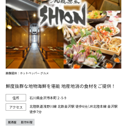
画像提供：ホットペッパー グルメ
鮮度抜群な地物海鮮を堪能 地産地消の食材をご提供！
石川県金沢市本町２-5-9
北陸鉄道浅野川線 北鉄金沢駅 徒歩6分/JR北陸本線 金沢駅
徒歩7分
居酒屋
創作料理