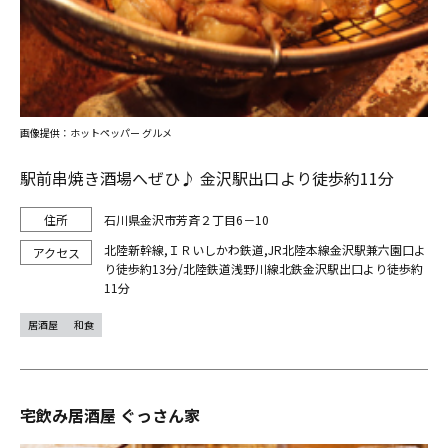
画像提供：ホットペッパー グルメ
駅前串焼き酒場へぜひ♪ 金沢駅出口より徒歩約11分
石川県金沢市芳斉２丁目6－10
北陸新幹線,ＩＲいしかわ鉄道,JR北陸本線金沢駅兼六園口よ
り徒歩約13分/北陸鉄道浅野川線北鉄金沢駅出口より徒歩約
11分
居酒屋
和食
宅飲み居酒屋 ぐっさん家