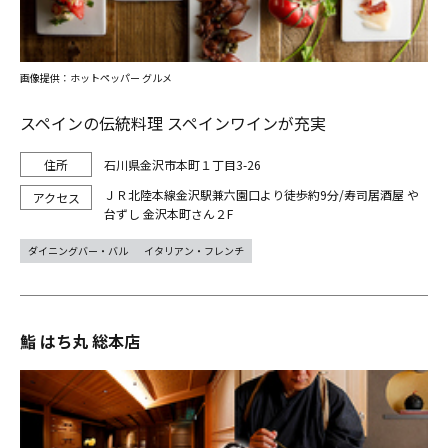
画像提供：ホットペッパー グルメ
スペインの伝統料理 スペインワインが充実
石川県金沢市本町１丁目3-26
ＪＲ北陸本線金沢駅兼六園口より徒歩約9分/寿司居酒屋 や
台ずし 金沢本町さん２F
ダイニングバー・バル
イタリアン・フレンチ
鮨 はち丸 総本店