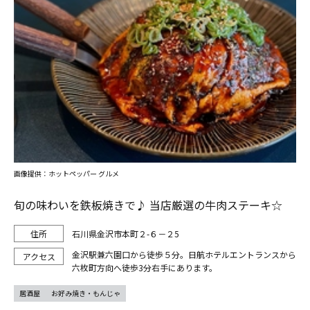
画像提供：ホットペッパー グルメ
旬の味わいを鉄板焼きで♪ 当店厳選の牛肉ステーキ☆
石川県金沢市本町２-６－２5
金沢駅兼六園口から徒歩５分。日航ホテルエントランスから
六枚町方向へ徒歩3分右手にあります。
居酒屋
お好み焼き・もんじゃ