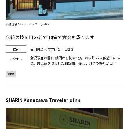
画像提供：ホットペッパー グルメ
伝統の技を目の前で 個室で宴会も承ります
石川県金沢市本町２丁目2-3
金沢駅兼六園口 鼓門から徒歩5分。六枚町 バス停近くにあ
り。古民家を改装した和空間。優しい灯りの提灯が目印
和食
SHARIN Kanazawa Traveler's Inn