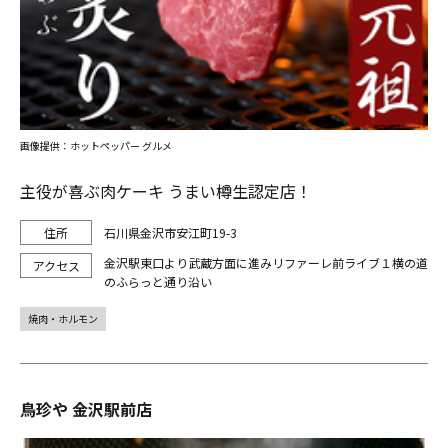
画像提供：ホットペッパー グルメ
主役が喜ぶ肉ケーキ うまい樽生認定店！
石川県金沢市安江町19-3
金沢駅東口より武蔵方面に進みリファーレ前ライブ１横の道
のふらっと通り沿い
焼肉・ホルモン
鳥珍や 金沢駅前店