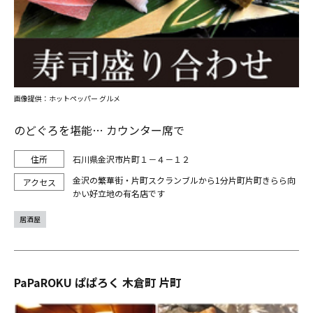
画像提供：ホットペッパー グルメ
のどぐろを堪能… カウンター席で
石川県金沢市片町１－４－１２
金沢の繁華街・片町スクランブルから1分片町片町きらら向
かい好立地の有名店です
居酒屋
PaPaROKU ぱぱろく 木倉町 片町