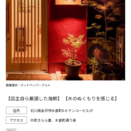
画像提供：ホットペッパー グルメ
【店主自ら厳選した海鮮】 【木のぬくもりを感じる】
石川県金沢市木倉町6-8 ケンコービル1F
片町きらら裏、木倉町通り奥