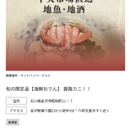
画像提供：ホットペッパー グルメ
旬の限定品【海鮮おでん】 香箱カニ！！
石川県金沢市昭和町11－７
金沢駅兼六園口から徒歩5分！六枚交差点すぐ近く
居酒屋