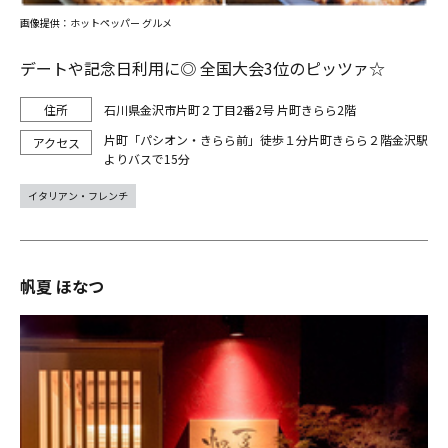
画像提供：ホットペッパー グルメ
デートや記念日利用に◎ 全国大会3位のピッツァ☆
石川県金沢市片町２丁目2番2号 片町きらら2階
片町「パシオン・きらら前」徒歩１分片町きらら２階金沢駅
よりバスで15分
イタリアン・フレンチ
帆夏 ほなつ