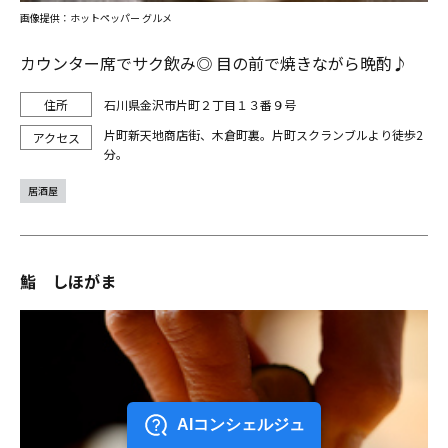
画像提供：ホットペッパー グルメ
カウンター席でサク飲み◎ 目の前で焼きながら晩酌♪
石川県金沢市片町２丁目１３番９号
片町新天地商店街、木倉町裏。片町スクランブルより徒歩2
分。
居酒屋
鮨 しほがま