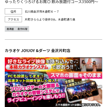
ゆったりくつろげるお席◎ 飲み放題付コース3500円～
石川県金沢市木倉町６－７
片町きららより徒歩3分。木倉町通り奥
居酒屋
創作料理
カラオケ JOYJOY &ダーツ 金沢片町店