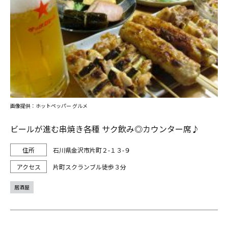
画像提供：ホットペッパー グルメ
ビールが進む串焼き各種 サク飲み◎カウンター席♪
石川県金沢市片町２-１３-９
片町スクランブル徒歩３分
居酒屋