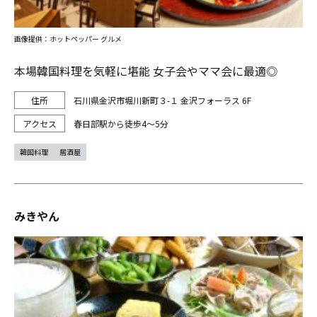
画像提供：ホットペッパー グルメ
本場韓国料理を気軽に堪能 女子会やママ会に最適◎
石川県金沢市堀川新町３-１ 金沢フォーラス 6F
春日部駅から徒歩4～5分
韓国料理
居酒屋
みきやん