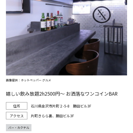
画像提供：ホットペッパー グルメ
嬉しい飲み放題2h2500円～ お洒落なワンコインBAR
石川県金沢市片町２-5-8 勝田ビル3F
片町きらら裏、勝田ビル3F
バー・カクテル