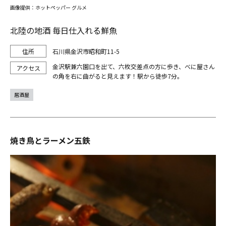
画像提供：ホットペッパー グルメ
北陸の地酒 毎日仕入れる鮮魚
石川県金沢市昭和町11-5
金沢駅兼六園口を出て、六枚交差点の方に歩き、べに屋さん
の角を右に曲がると見えます！駅から徒歩7分。
居酒屋
焼き鳥とラーメン五鉄