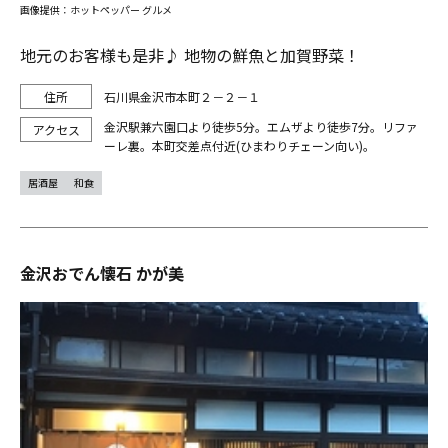
画像提供：ホットペッパー グルメ
地元のお客様も是非♪ 地物の鮮魚と加賀野菜！
石川県金沢市本町２－２－１
金沢駅兼六園口より徒歩5分。エムザより徒歩7分。リファ
ーレ裏。本町交差点付近(ひまわりチェーン向い)。
居酒屋
和食
金沢おでん懐石 かが美