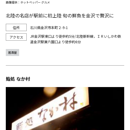
画像提供：ホットペッパー グルメ
北陸の名店が駅前に初上陸 旬の鮮魚を金沢で贅沢に
石川県金沢市本町２-9-1
JR金沢駅東口より徒歩約5分/北陸新幹線，ＩＲいしかわ鉄
道金沢駅兼六園口より徒歩約6分
居酒屋
鮨処 なか村