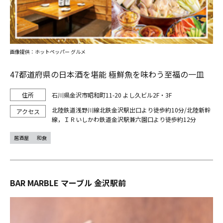
画像提供：ホットペッパー グルメ
47都道府県の日本酒を堪能 極鮮魚を味わう至福の一皿
石川県金沢市昭和町11-20 よし久ビル2F・3F
北陸鉄道浅野川線北鉄金沢駅出口より徒歩約10分/北陸新幹
線，ＩＲいしかわ鉄道金沢駅兼六園口より徒歩約12分
居酒屋
和食
BAR MARBLE マーブル 金沢駅前