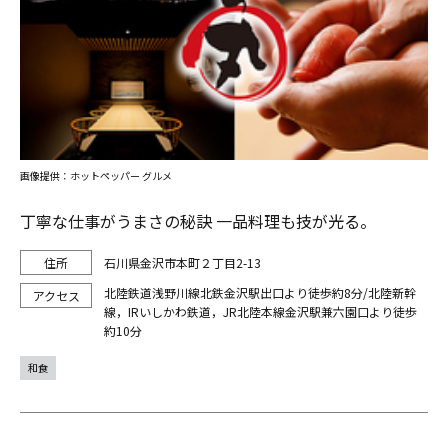
画像提供：ホットペッパー グルメ
丁寧な仕事がうまさの秘訣 一品料理も技が光る。
石川県金沢市本町２丁目2-13
北陸鉄道浅野川線北鉄金沢駅出口より徒歩約8分/北陸新幹
線，IRいしかわ鉄道，JR北陸本線金沢駅兼六園口より徒歩
約10分
和食