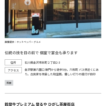
画像提供：ホットペッパー グルメ
伝統の技を目の前で 個室で宴会も承ります
石川県金沢市本町２丁目2-3
金沢駅兼六園口 鼓門から徒歩5分。六枚町 バス停近くにあ
り。古民家を改装した和空間。優しい灯りの提灯が目印
和食
能登牛プレミアム 登るや ひがし茶屋街店