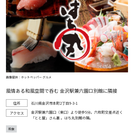
画像提供：ホットペッパー グルメ
風情ある和風空間で呑む 金沢駅兼六園口別館に隣接
石川県金沢市本町2丁目9-3-1
金沢駅兼六園口（東口）より徒歩5分。六枚町交差点近く
「とと屋」さん裏 。はち丸別館の隣。
和食