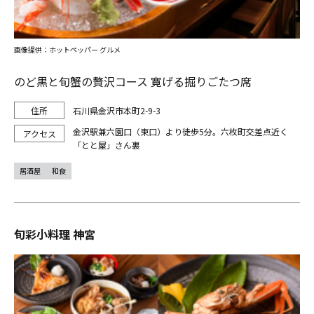
画像提供：ホットペッパー グルメ
のど黒と旬蟹の贅沢コース 寛げる掘りごたつ席
石川県金沢市本町2-9-3
金沢駅兼六園口（東口）より徒歩5分。六枚町交差点近く
「とと屋」さん裏
居酒屋
和食
旬彩小料理 神宮