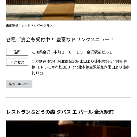
画像提供：ホットペッパー グルメ
各種ご宴会も受付中！ 豊富なドリンクメニュー！
石川県金沢市本町２－６－１５ 金沢駅前ビル１F
北陸鉄道浅野川線北鉄金沢駅出口より徒歩約9分/北陸新幹
線,ＩＲいしかわ鉄道,ＪＲ北陸本線金沢駅兼六園口より徒歩
約11分
焼肉・ホルモン
レストランぶどうの森 タパス エ バール 金沢駅前