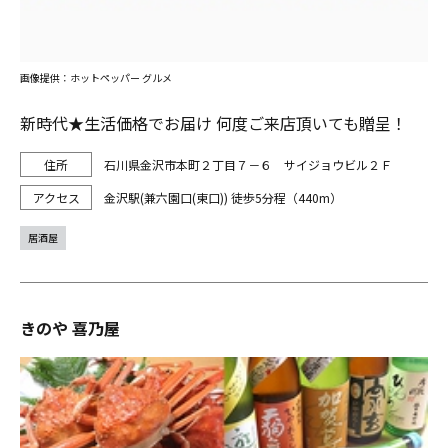
画像提供：ホットペッパー グルメ
新時代★生活価格でお届け 何度ご来店頂いても贈呈！
石川県金沢市本町２丁目７－６ サイジョウビル２Ｆ
金沢駅(兼六園口(東口)) 徒歩5分程（440m）
居酒屋
きのや 喜乃屋