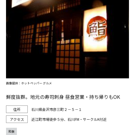
画像提供：ホットペッパー グルメ
鮮度抜群。地元の寿司刺身 昼食営業・持ち帰りもOK
石川県金沢市彦三町２－５－１
近江町市場徒歩５分、石川FM・サークルK付近
和食