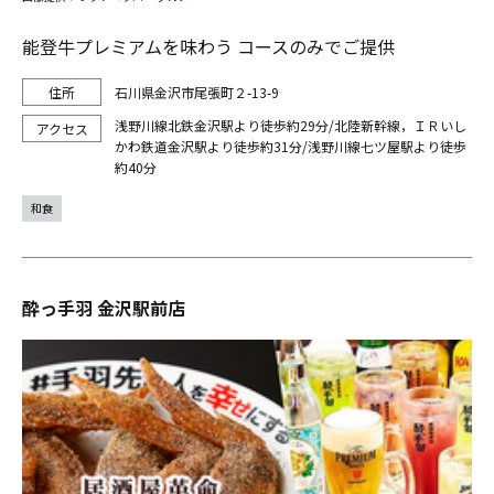
能登牛プレミアムを味わう コースのみでご提供
石川県金沢市尾張町２-13-9
浅野川線北鉄金沢駅より徒歩約29分/北陸新幹線，ＩＲいし
かわ鉄道金沢駅より徒歩約31分/浅野川線七ツ屋駅より徒歩
約40分
和食
酔っ手羽 金沢駅前店