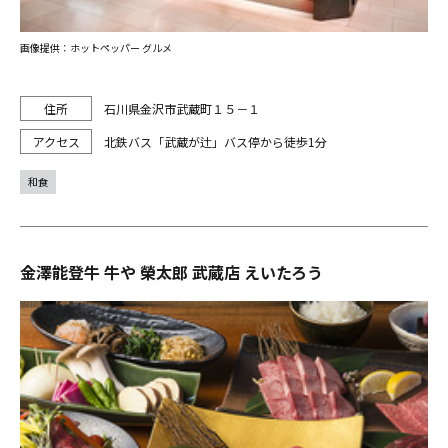
画像提供：ホットペッパー グルメ
石川県金沢市武蔵町１５－１
北鉄バス「武蔵が辻」バス停から徒歩1分
和食
金澤能登牛 牛や 榮太郎 武蔵店 えいたろう