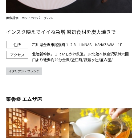
画像提供：ホットペッパー グルメ
インスタ映えでイイね急増 厳選食材を炭火焼きで
石川県金沢市尾張町１-2-8 LINNAS KANAZAWA 1F
北陸新幹線，ＩＲいしかわ鉄道，JR北陸本線金沢駅兼六園
口より徒歩約20分金沢/近江町/武蔵ヶ辻/兼六園/
イタリアン・フレンチ
菜香楼 エムザ店