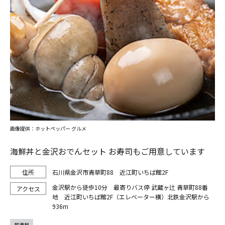
画像提供：ホットペッパー グルメ
海鮮丼と金沢おでんセット お寿司もご用意しています
石川県金沢市青草町88 近江町いちば館2F
金沢駅から徒歩10分 最寄りバス停 武蔵ヶ辻 青草町88番
地 近江町いちば館2F（エレベーター横）北鉄金沢駅から
936m
居酒屋