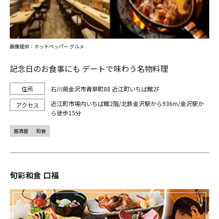
画像提供：ホットペッパー グルメ
記念日のお食事にも デートで味わう名物料理
石川県金沢市青草町88 近江町いちば館2F
近江町市場内いちば館2階/北鉄金沢駅から936m/金沢駅か
ら徒歩15分
居酒屋
和食
旬彩和食 口福