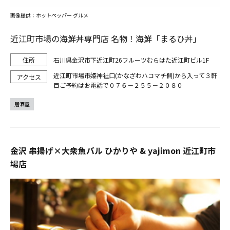
画像提供：ホットペッパー グルメ
近江町市場の海鮮丼専門店 名物！海鮮「まるひ丼」
石川県金沢市下近江町26フルーツむらはた近江町ビル1F
近江町市場市姫神社口(かなざわハコマチ側)から入って３軒
目ご予約はお電話で０７６－２５５－２０８０
居酒屋
金沢 串揚げ×大衆魚バル ひかりや & yajimon 近江町市
場店