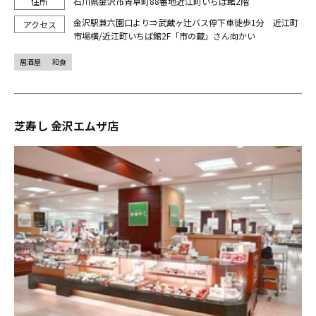
石川県金沢市青草町88番地近江町いちば館2階
金沢駅兼六園口より⇒武蔵ヶ辻バス停下車徒歩1分 近江町
市場横/近江町いちば館2F「市の蔵」さん向かい
居酒屋
和食
芝寿し 金沢エムザ店