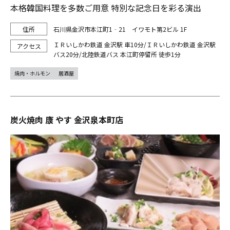
本格韓国料理を多数ご用意 特別な記念日を彩る演出
石川県金沢市本江町1‐21 イワモト第2ビル 1F
ＩＲいしかわ鉄道 金沢駅 車10分/ＩＲいしかわ鉄道 金沢駅
バス20分/北陸鉄道バス 本江町停留所 徒歩1分
焼肉・ホルモン
居酒屋
炭火焼肉 康 やす 金沢泉本町店