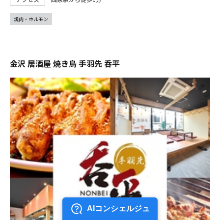
焼肉・ホルモン
金沢 居酒屋 焼き鳥 手羽先 呑平