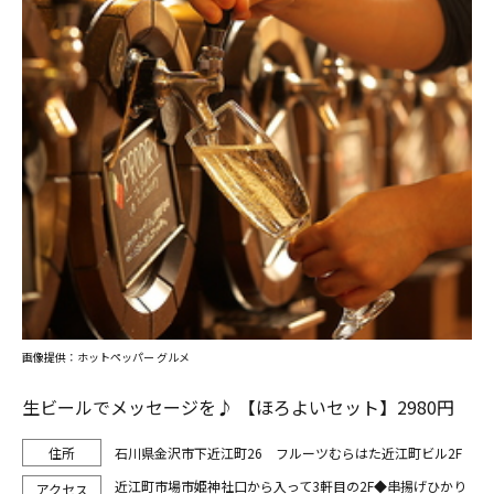
画像提供：ホットペッパー グルメ
生ビールでメッセージを♪ 【ほろよいセット】2980円
石川県金沢市下近江町26 フルーツむらはた近江町ビル2F
近江町市場市姫神社口から入って3軒目の2F◆串揚げひかり