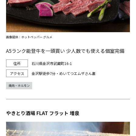
画像提供：ホットペッパー グルメ
A5ランク能登牛を一頭買い 少人数でも使える個室完備
石川県金沢市武蔵町16-1
金沢駅徒歩7分・めいてつエムザさん裏
焼肉・ホルモン
やきとり酒場 FLAT フラット 増泉