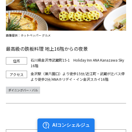
画像提供：ホットペッパー グルメ
最高級の鉄板料理 地上16階からの夜景
石川県金沢市武蔵町15-1 Holiday Inn ANA Kanazawa Sky
16階
金沢駅（兼六園口）より徒歩15分/近江町・武蔵が辻バス停
より徒歩2分/ANAホリデイ・イン金沢スカイ16階
ダイニングバー・バル
前