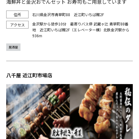
海鮮丼と金沢おでんセット お寿司もご用意しています
石川県金沢市青草町88 近江町いちば館2F
金沢駅から徒歩10分 最寄りバス停 武蔵ヶ辻 青草町88番
地 近江町いちば館2F（エレベーター横）北鉄金沢駅から
936m
居酒屋
八千屋 近江町市場店