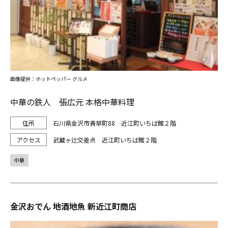
画像提供：ホットペッパー グルメ
中華の鉄人 張広元 本格中華料理
石川県金沢市青草町88 近江町いちば館２階
武蔵ヶ辻交差点 近江町いちば館２階
中華
金沢おでん 地酒地魚 新近江町商店