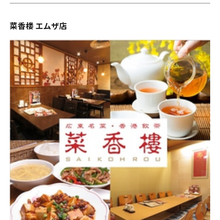
菜香楼 エムザ店