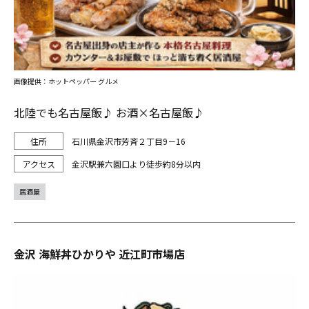
画像提供：ホットペッパー グルメ
北陸でも名古屋飯♪ お酒×名古屋飯♪
石川県金沢市芳斉２丁目9－16
金沢駅兼六園口より徒歩約8分以内
居酒屋
金沢 海鮮丼ひかりや 近江町市場店