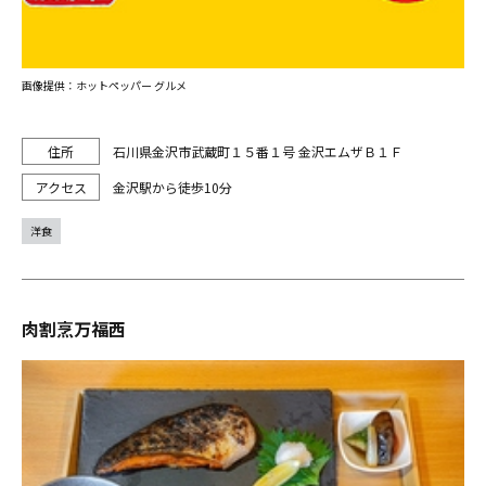
画像提供：ホットペッパー グルメ
石川県金沢市武蔵町１５番１号 金沢エムザＢ１Ｆ
金沢駅から徒歩10分
洋食
肉割烹万福西