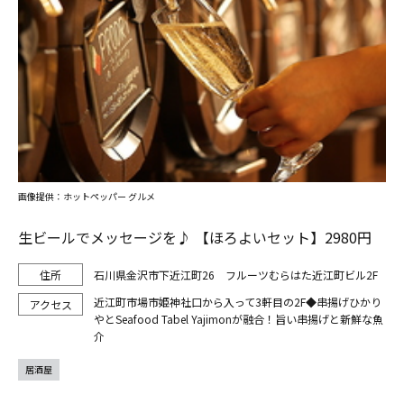
画像提供：ホットペッパー グルメ
生ビールでメッセージを♪ 【ほろよいセット】2980円
石川県金沢市下近江町26 フルーツむらはた近江町ビル2F
近江町市場市姫神社口から入って3軒目の2F◆串揚げひかり
やとSeafood Tabel Yajimonが融合！旨い串揚げと新鮮な魚
介
居酒屋