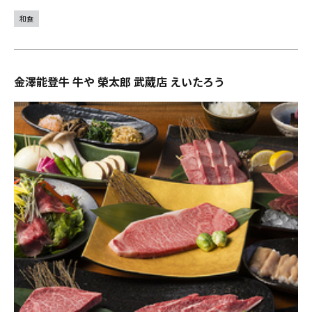
和食
金澤能登牛 牛や 榮太郎 武蔵店 えいたろう