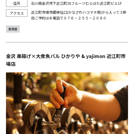
石川県金沢市下近江町26フルーツむらはた近江町ビル1F
近江町市場市姫神社口(かなざわハコマチ側)から入って３軒
目ご予約はお電話で０７６－２５５－２０８０
居酒屋
金沢 串揚げ×大衆魚バル ひかりや & yajimon 近江町市
場店