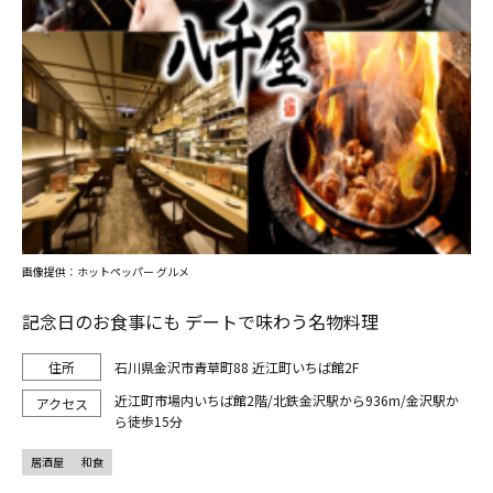
画像提供：ホットペッパー グルメ
記念日のお食事にも デートで味わう名物料理
石川県金沢市青草町88 近江町いちば館2F
近江町市場内いちば館2階/北鉄金沢駅から936m/金沢駅か
ら徒歩15分
居酒屋
和食