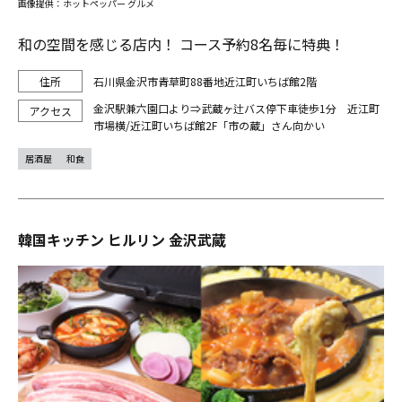
画像提供：ホットペッパー グルメ
和の空間を感じる店内！ コース予約8名毎に特典！
石川県金沢市青草町88番地近江町いちば館2階
金沢駅兼六園口より⇒武蔵ヶ辻バス停下車徒歩1分 近江町
市場横/近江町いちば館2F「市の蔵」さん向かい
居酒屋
和食
韓国キッチン ヒルリン 金沢武蔵