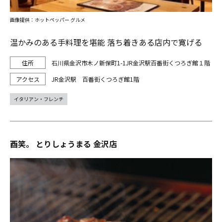
画像提供：ホットペッパー グルメ
温かみのある手料理を堪能 落ち着きある店内で寛げる
石川県金沢市木ノ新保町1-1JR金沢駅百番街くつろぎ館１階
JR金沢駅 百番街くつろぎ館1階
イタリアン・フレンチ
酉笑。 とりしょうまる 金沢店