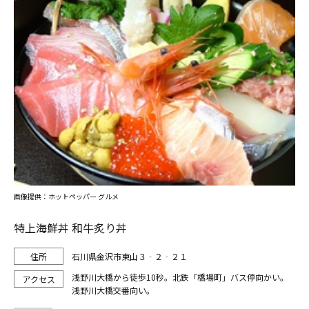
画像提供：ホットペッパー グルメ
特上海鮮丼 和牛炙り丼
石川県金沢市東山３‐２‐２１
浅野川大橋から徒歩10秒。北鉄「橋場町」バス停向かい。
浅野川大橋交番向い。