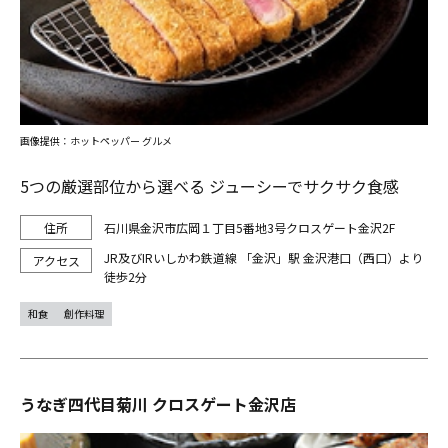
画像提供：ホットペッパー グルメ
5つの厳選部位から選べる ジューシーでサクサク食感
石川県金沢市広岡１丁目5番地3号クロスゲート金沢2F
JR及びIRいしかわ鉄道線 「金沢」駅 金沢港口（西口）より
徒歩2分
和食
創作料理
うなぎ四代目菊川 クロスゲート金沢店