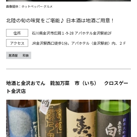
画像提供：ホットペッパー グルメ
北陸の旬の味覚をご堪能♪ 日本酒は地酒ご用意！
石川県金沢市広岡１-9-28 アパホテル金沢駅前2F
JR金沢駅西口徒歩1分。アパホテル〈金沢駅前〉内、２Ｆ
居酒屋
和食
地酒と金沢おでん 能加万菜 市（いち） クロスゲー
ト金沢店