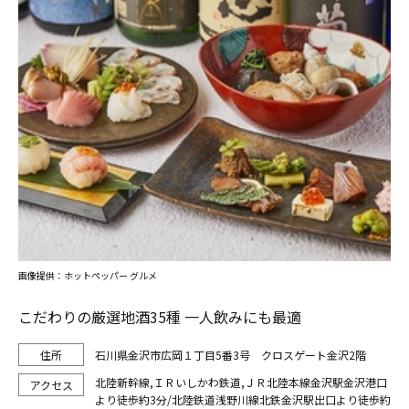
画像提供：ホットペッパー グルメ
こだわりの厳選地酒35種 一人飲みにも最適
石川県金沢市広岡１丁目5番3号 クロスゲート金沢2階
北陸新幹線,ＩＲいしかわ鉄道,ＪＲ北陸本線金沢駅金沢港口
より徒歩約3分/北陸鉄道浅野川線北鉄金沢駅出口より徒歩約