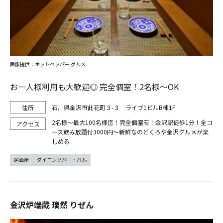
画像提供：ホットペッパー グルメ
お一人様利用も大歓迎◎ 完全個室！2名様～OK
石川県金沢市此花町３-３ ライブ1ビルB棟1F
2名様～最大100名様迄！完全個室有！金沢駅徒歩1分！全コ
ース飲み放題付3000円～新鮮なのどくろや金沢グルメが楽
しめる
居酒屋
ダイニングバー・バル
金沢炉端蔵 璃然 りぜん