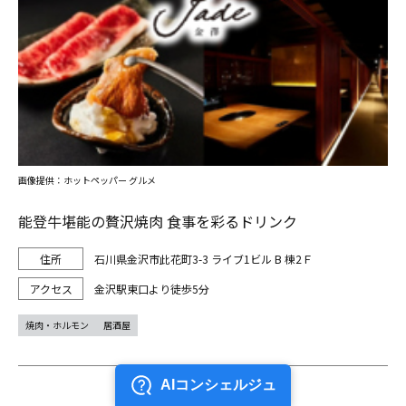
画像提供：ホットペッパー グルメ
能登牛堪能の贅沢焼肉 食事を彩るドリンク
石川県金沢市此花町3-3 ライブ1ビル B 棟2Ｆ
金沢駅東口より徒歩5分
焼肉・ホルモン
居酒屋