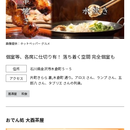
画像提供：ホットペッパー グルメ
個室等、各席に仕切り有！ 落ち着く空間 完全個室も
石川県金沢市木倉町５－５
片町きらら 裏,木倉町 通り。アロス さん、ランプ さん、五
郎八 さん、タブリエ さんの列奥。
居酒屋
和食
おでん処 大酉茶屋