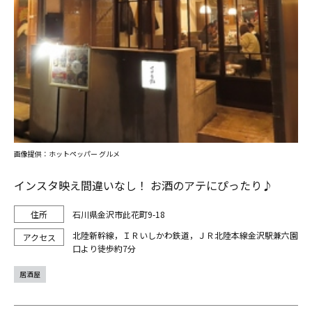
画像提供：ホットペッパー グルメ
インスタ映え間違いなし！ お酒のアテにぴったり♪
石川県金沢市此花町9-18
北陸新幹線，ＩＲいしかわ鉄道，ＪＲ北陸本線金沢駅兼六園
口より徒歩約7分
居酒屋