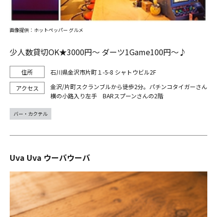
画像提供：ホットペッパー グルメ
少人数貸切OK★3000円～ ダーツ1Game100円～♪
石川県金沢市片町１-5-8 シャトウビル2F
金沢/片町スクランブルから徒歩2分。パチンコタイガーさん
横の小路入り左手 BARスプーンさんの2階
バー・カクテル
Uva Uva ウーバウーバ