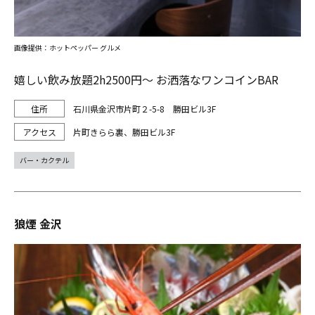
画像提供：ホットペッパー グルメ
嬉しい飲み放題2h2500円～ お洒落なワンコインBAR
石川県金沢市片町２-5-8 勝田ビル3F
片町きらら裏、勝田ビル3F
バー・カクテル
狼煙 金沢