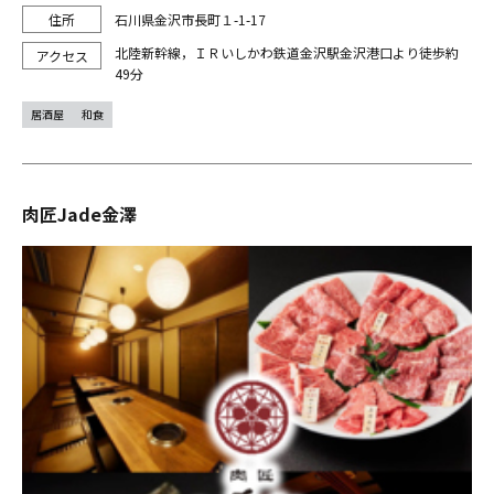
石川県金沢市長町１-1-17
北陸新幹線，ＩＲいしかわ鉄道金沢駅金沢港口より徒歩約
49分
居酒屋
和食
肉匠Jade金澤