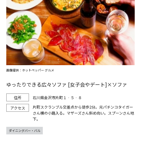
画像提供：ホットペッパー グルメ
ゆったりできる広々ソファ [女子会やデート]×ソファ
石川県金沢市片町１‐５‐８
片町スクランブル交差点から徒歩2分。元パチンコタイガー
さん横の小路入る。マザーズさん斜め向い。スプーンさん地
下。
ダイニングバー・バル