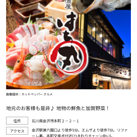
画像提供：ホットペッパー グルメ
地元のお客様も是非♪ 地物の鮮魚と加賀野菜！
石川県金沢市本町２－２－１
金沢駅兼六園口より徒歩5分。エムザより徒歩7分。リファ
ーレ裏。本町交差点付近(ひまわりチェーン向い)。