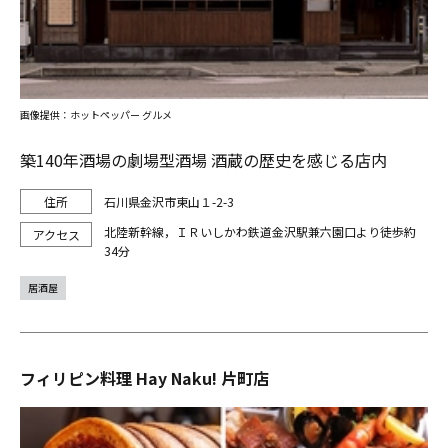
画像提供：ホットペッパー グルメ
築140年酒場の劇場型酒場 酒蔵の歴史を感じる店内
石川県金沢市東山１-2-3
北陸新幹線，ＩＲいしかわ鉄道金沢駅兼六園口より徒歩約
34分
居酒屋
フィリピン料理 Hay Naku! 片町店