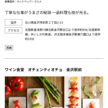
画像提供：ホットペッパー グルメ
丁寧な仕事がうまさの秘訣 一品料理も技が光る。
石川県金沢市本町２丁目2-13
北陸鉄道浅野川線北鉄金沢駅出口より徒歩約8分/北陸新幹
線，IRいしかわ鉄道，JR北陸本線金沢駅兼六園口より徒歩
約10分
和食
ワイン食堂 オチェンティオチョ 金沢駅前