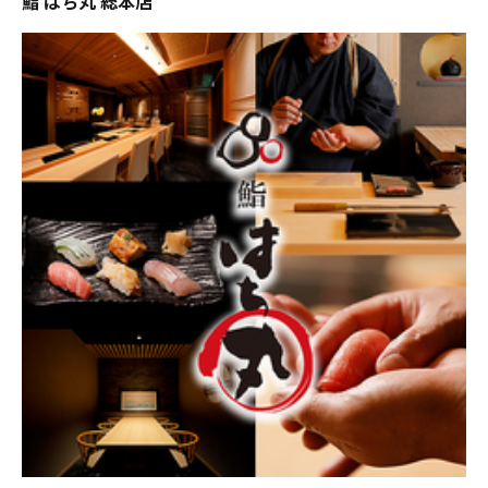
鮨 はち丸 総本店