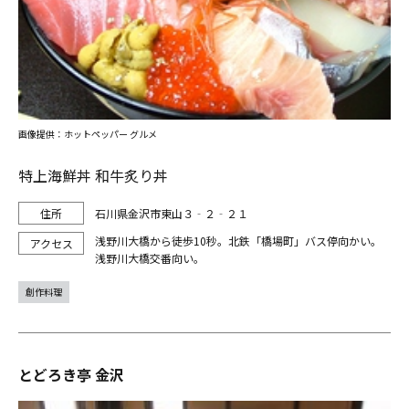
画像提供：ホットペッパー グルメ
特上海鮮丼 和牛炙り丼
石川県金沢市東山３‐２‐２１
浅野川大橋から徒歩10秒。北鉄「橋場町」バス停向かい。
浅野川大橋交番向い。
創作料理
とどろき亭 金沢