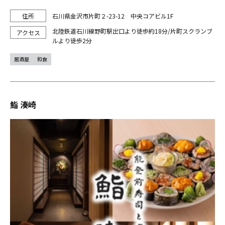
石川県金沢市片町２-23-12 中央コアビル1F
北陸鉄道石川線野町駅出口より徒歩約18分/片町スクランブ
ルより徒歩2分
居酒屋
和食
鮨 湊崎