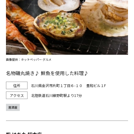
画像提供：ホットペッパー グルメ
名物磯丸焼き♪ 鮮魚を使用した料理♪
石川県金沢市片町１丁目６-１０ 豊和ビル１F
北陸鉄道石川線野町駅より17分
居酒屋