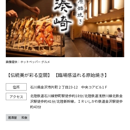
画像提供：ホットペッパー グルメ
【伝統美が彩る空間】 【臨場感溢れる原始焼き】
石川県金沢市片町２丁目23-12 中央コアビル1Ｆ
北陸鉄道石川線野町駅徒歩約18分/北陸鉄道浅野川線北鉄金
沢駅徒歩約41分/北陸新幹線，ＩＲいしかわ鉄道金沢駅徒歩
約43分
居酒屋
和食