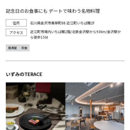
記念日のお食事にも デートで味わう名物料理
石川県金沢市青草町88 近江町いちば館2F
近江町市場内いちば館2階/北鉄金沢駅から936m/金沢駅か
ら徒歩15分
居酒屋
和食
いずみのTERACE