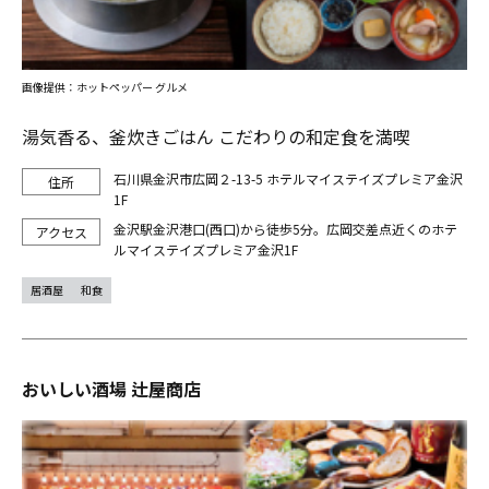
画像提供：ホットペッパー グルメ
湯気香る、釜炊きごはん こだわりの和定食を満喫
石川県金沢市広岡２-13-5 ホテルマイステイズプレミア金沢
1F
金沢駅金沢港口(西口)から徒歩5分。広岡交差点近くのホテ
ルマイステイズプレミア金沢1F
居酒屋
和食
おいしい酒場 辻屋商店