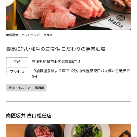
画像提供：ホットペッパー グルメ
最高に旨い和牛のご提供 こだわりの焼肉酒場
石川県加賀市山代温泉幸町14
JR加賀温泉駅より車で10分/山代温泉東口バス停から徒歩で
5分
焼肉・ホルモン
居酒屋
肉匠坂井 白山松任店