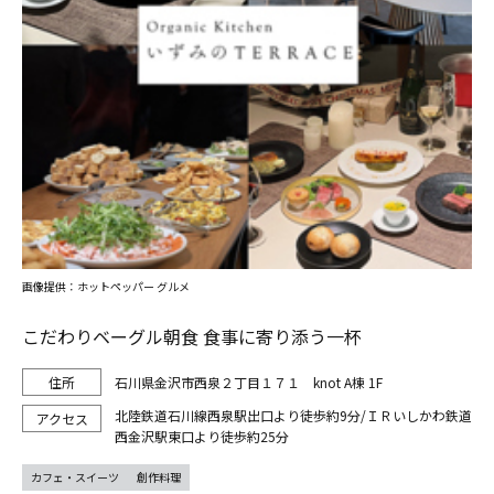
画像提供：ホットペッパー グルメ
こだわりベーグル朝食 食事に寄り添う一杯
石川県金沢市西泉２丁目１７１ knot A棟 1F
北陸鉄道石川線西泉駅出口より徒歩約9分/ＩＲいしかわ鉄道
西金沢駅東口より徒歩約25分
カフェ・スイーツ
創作料理