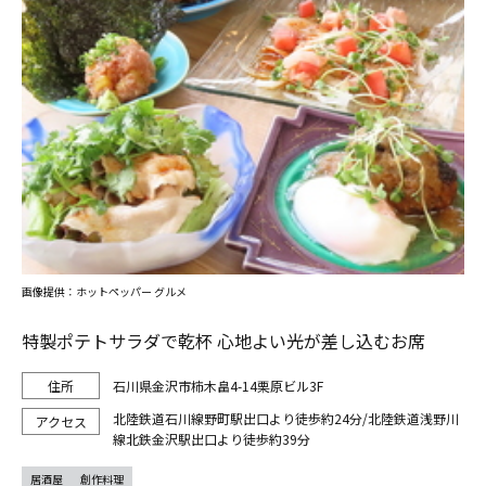
画像提供：ホットペッパー グルメ
特製ポテトサラダで乾杯 心地よい光が差し込むお席
石川県金沢市柿木畠4-14栗原ビル3F
北陸鉄道石川線野町駅出口より徒歩約24分/北陸鉄道浅野川
線北鉄金沢駅出口より徒歩約39分
居酒屋
創作料理