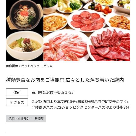
画像提供：ホットペッパー グルメ
種類豊富なお肉をご堪能◎ 広々とした落ち着いた店内
石川県金沢市戸板西１-55
金沢駅西口より車で約15分/国道8号線示野中町交差点すぐ/
北陸鉄道バス 示野ショッピングセンターバス停より徒歩3分
焼肉・ホルモン
居酒屋