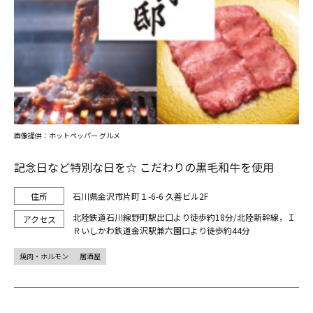
画像提供：ホットペッパー グルメ
記念日など特別な日を☆ こだわりの黒毛和牛を使用
石川県金沢市片町１-6-6 久善ビル2F
北陸鉄道石川線野町駅出口より徒歩約18分/北陸新幹線，Ｉ
Ｒいしかわ鉄道金沢駅兼六園口より徒歩約44分
焼肉・ホルモン
居酒屋