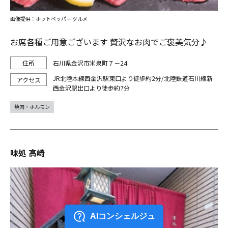
画像提供：ホットペッパー グルメ
お席各種ご用意ございます 贅沢なお肉でご褒美気分♪
石川県金沢市米泉町７－24
JR北陸本線西金沢駅東口より徒歩約2分/北陸鉄道石川線新
西金沢駅出口より徒歩約7分
焼肉・ホルモン
味処 高崎