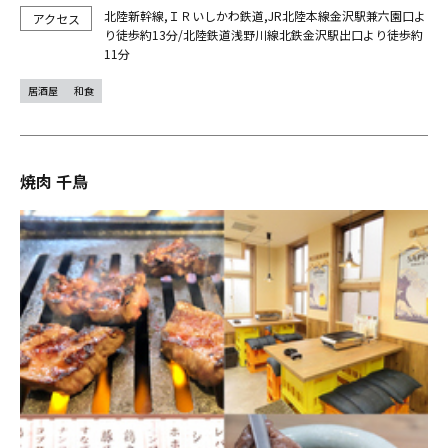
北陸新幹線,ＩＲいしかわ鉄道,JR北陸本線金沢駅兼六園口よ
り徒歩約13分/北陸鉄道浅野川線北鉄金沢駅出口より徒歩約
11分
居酒屋
和食
焼肉 千鳥