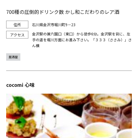
700種の圧倒的ドリンク数 かし和こだわりのレア酒
石川県金沢市堀川町9－23
金沢駅の兼六園口（東口）から徒歩6分。金沢駅を背に、左
手の道を堀川方面にお進み下さい。「３３３（ささみ）」さ
ん横
居酒屋
cocomi 心味