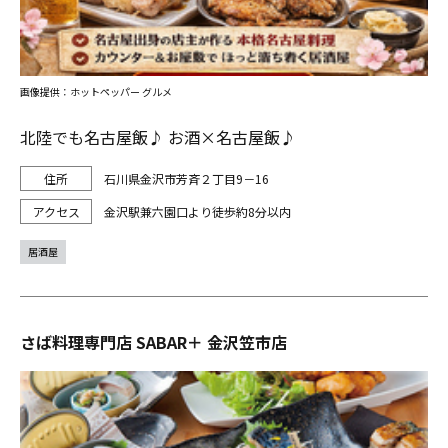
画像提供：ホットペッパー グルメ
北陸でも名古屋飯♪ お酒×名古屋飯♪
石川県金沢市芳斉２丁目9－16
金沢駅兼六園口より徒歩約8分以内
居酒屋
さば料理専門店 SABAR＋ 金沢笠市店