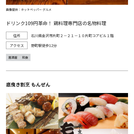
画像提供：ホットペッパー グルメ
ドリンク109円革命！ 鶏料理専門店の名物料理
石川県金沢市片町２－２１－１０片町コアビル１階
野町駅徒歩12分
居酒屋
和食
底曳き割烹 もんぜん