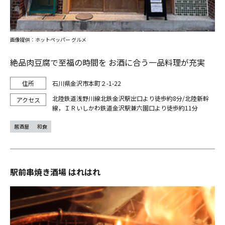
画像提供：ホットペッパー グルメ
絶品肉豆腐で至福の時間を お酒に合う一品料理が充実
石川県金沢市本町２-1-22
北陸鉄道浅野川線北鉄金沢駅出口より徒歩約8分/北陸新幹
線，ＩＲいしかわ鉄道金沢駅兼六園口より徒歩約11分
居酒屋
和食
駅前串焼き酒場 はれはれ