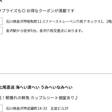
沢
サプライズも◎ お得なクーポンが満載です
石川県金沢市昭和町11-1ファーストレーベン六枚アネックス1、2階
金沢駅から徒歩5分。金沢六枚交差点にあります。
七尾直送 海へい波へい うみへいなみへい
送！朝獲れの鮮魚 カップルシート個室あり♪
石川県金沢市武蔵町14-33 五宝ビル2F