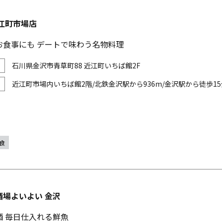
江町市場店
お食事にも デートで味わう名物料理
石川県金沢市青草町88 近江町いちば館2F
近江町市場内いちば館2階/北鉄金沢駅から936m/金沢駅から徒歩15
食
酒場よいよい 金沢
酒 毎日仕入れる鮮魚