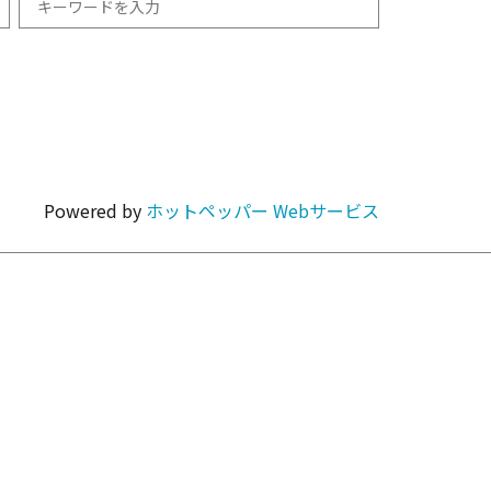
和食
1km以内
焼肉・ホルモン
Powered by
ホットペッパー Webサービス
カラオケ・パーティ
カフェ・スイーツ