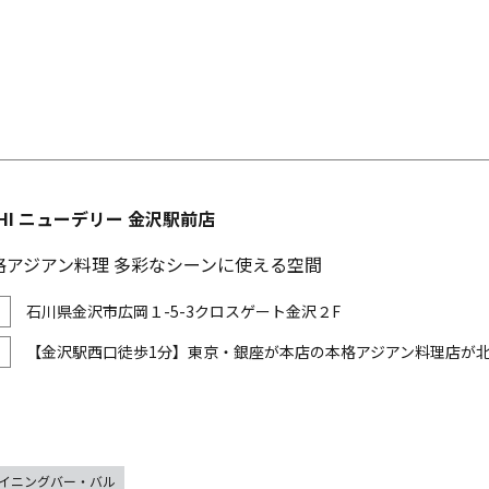
LHI ニューデリー 金沢駅前店
格アジアン料理 多彩なシーンに使える空間
石川県金沢市広岡１-5-3クロスゲート金沢２F
【金沢駅西口徒歩1分】東京・銀座が本店の本格アジアン料理店が
イニングバー・バル