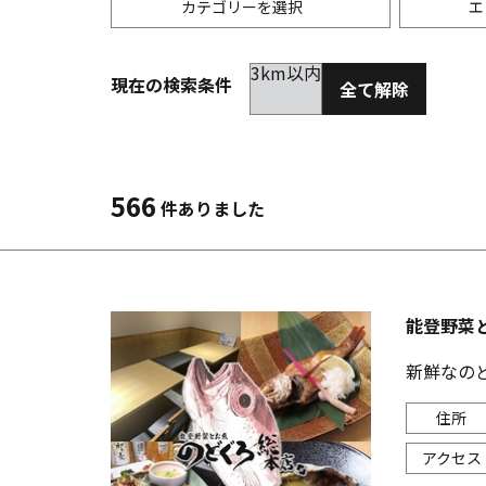
カテゴリーを選択
エ
3km以内
現在の検索条件
全て解除
居酒屋
金沢(片町･香林坊･にし茶屋周辺)
未選択
ダイ
300
洋食
金沢(金沢駅･近江町･ひがし茶屋)
2km以内
イタ
3km
566
件ありました
韓国料理
金沢市他・野々市・白山・内灘
アジ
バー・カクテル
輪島・七尾・加賀・石川県その他
ラー
能登野菜
その他グルメ
新鮮なの