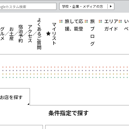
学校・企業・メディアの方
よ
旅して応
旅
エリア
い
く
マ
宿
ア
援、能登
ブ
ガイド
ペ
グ
お
あ
イ
泊
ク
ル
土
る
リ
予
セ
ロ
メ
産
ご
ス
約
ス
質
ト
グ
問
お店を探す
条件指定で探す