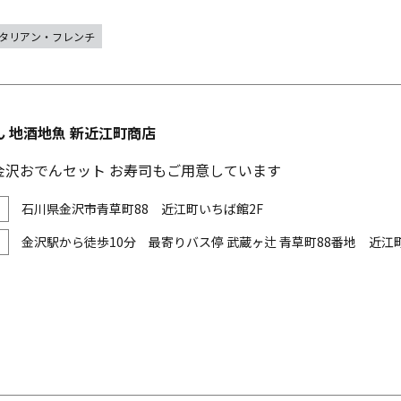
タリアン・フレンチ
 地酒地魚 新近江町商店
金沢おでんセット お寿司もご用意しています
石川県金沢市青草町88 近江町いちば館2F
金沢駅から徒歩10分 最寄りバス停 武蔵ヶ辻 青草町88番地 近江