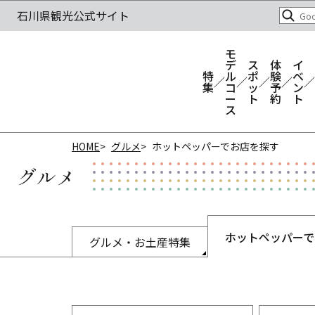
モ
デ
ス
体
イ
特
ル
ポ
験
ベ
集
コ
ッ
予
ン
ー
ト
約
ト
ス
HOME
グルメ
ホットペッパーでお店を探す
グルメ
ホットペッパーで
グルメ・お土産特集