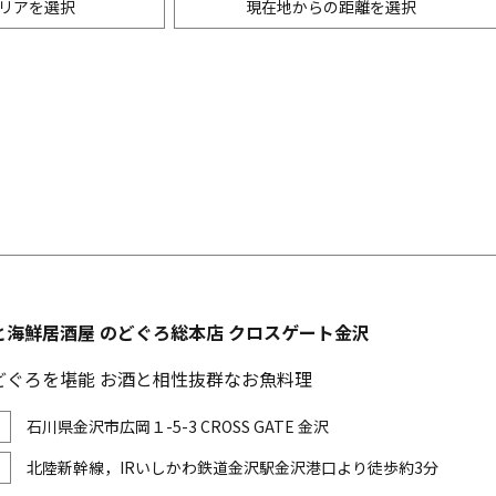
リアを選択
現在地からの距離を選択
ニングバー・バル
m以内
創作料理
500m以内
リアン・フレンチ
以内
中華
ア・エスニック料理
各国料理
メン
お好み焼き・もんじゃ
と海鮮居酒屋 のどぐろ総本店 クロスゲート金沢
どぐろを堪能 お酒と相性抜群なお魚料理
石川県金沢市広岡１-5-3 CROSS GATE 金沢
北陸新幹線，IRいしかわ鉄道金沢駅金沢港口より徒歩約3分