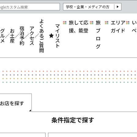
学校・企業・メディアの方
よ
旅して応
旅
エリア
い
く
マ
宿
ア
援、能登
ブ
ガイド
ペ
グ
お
あ
イ
泊
ク
ル
土
る
リ
予
セ
ロ
メ
産
ご
ス
約
ス
質
ト
グ
問
お店を探す
条件指定で探す