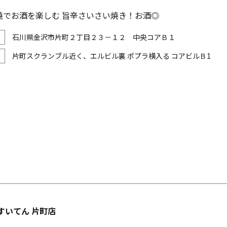
焼でお酒を楽しむ 旨辛さいさい焼き！お酒◎
石川県金沢市片町２丁目２３－１２ 中央コアＢ１
片町スクランブル近く、エルビル裏 ポプラ横入る コアビルＢ1
すいてん 片町店