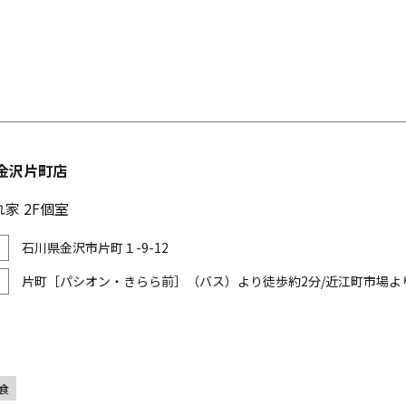
金沢片町店
家 2F個室
石川県金沢市片町１-9-12
片町［パシオン・きらら前］（バス）より徒歩約2分/近江町市場よ
食