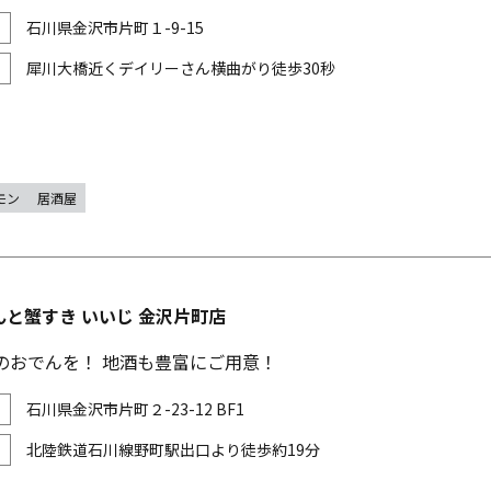
石川県金沢市片町１-9-15
犀川大橋近くデイリーさん横曲がり徒歩30秒
モン
居酒屋
と蟹すき いいじ 金沢片町店
1のおでんを！ 地酒も豊富にご用意！
石川県金沢市片町２-23-12 BF1
北陸鉄道石川線野町駅出口より徒歩約19分