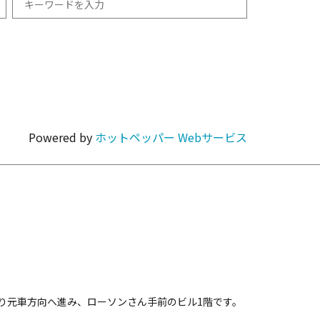
和食
1km以内
焼肉・ホルモン
Powered by
ホットペッパー Webサービス
カラオケ・パーティ
カフェ・スイーツ
り元車方向へ進み、ローソンさん手前のビル1階です。