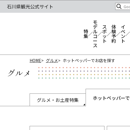
モ
デ
ス
体
イ
特
ル
ポ
験
ベ
集
コ
ッ
予
ン
ー
ト
約
ト
ス
HOME
グルメ
ホットペッパーでお店を探す
グルメ
ホットペッパーで
グルメ・お土産特集