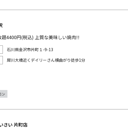
沢
題4400円(税込) 上質な美味しい焼肉!!
石川県金沢市片町１-9-13
犀川大橋近くデイリーさん横曲がり徒歩1分
モン
 さいさい 片町店