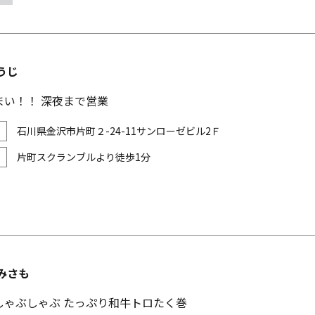
うじ
まい！！ 深夜まで営業
石川県金沢市片町２-24-11サンローゼビル2Ｆ
片町スクランブルより徒歩1分
みさも
しゃぶしゃぶ たっぷり和牛トロたく巻