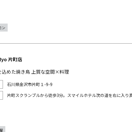
モン
Ryo 片町店
を込めた焼き鳥 上質な空間×料理
石川県金沢市片町１-9-9
片町スクランブルから徒歩3分。スマイルホテル次の道を右に入り
屋