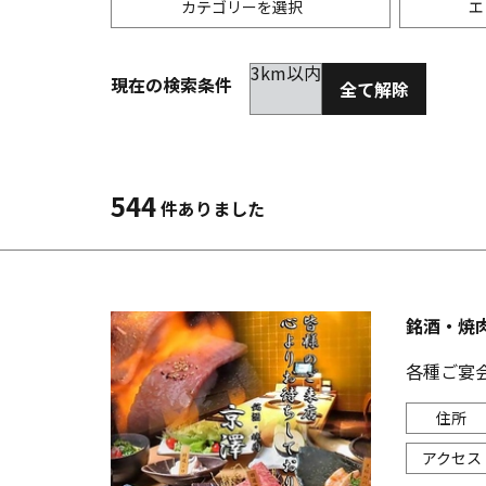
カテゴリーを選択
エ
3km以内
現在の検索条件
全て解除
居酒屋
金沢(片町･香林坊･にし茶屋周辺)
未選択
ダイ
300
洋食
金沢(金沢駅･近江町･ひがし茶屋)
2km以内
イタ
3km
544
件ありました
韓国料理
金沢市他・野々市・白山・内灘
アジ
バー・カクテル
輪島・七尾・加賀・石川県その他
ラー
銘酒・焼
その他グルメ
各種ご宴