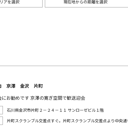
リアを選択
現在地からの距離を選択
ニングバー・バル
m以内
創作料理
500m以内
リアン・フレンチ
以内
中華
ア・エスニック料理
各国料理
メン
お好み焼き・もんじゃ
肉 京澤 金沢 片町
会にお勧めです 京澤の寛ぎ空間で歓送迎会
石川県金沢市片町２－２４－１１ サンローゼビル１階
片町スクランブル交差点すぐ。片町スクランブル交差点より中央通