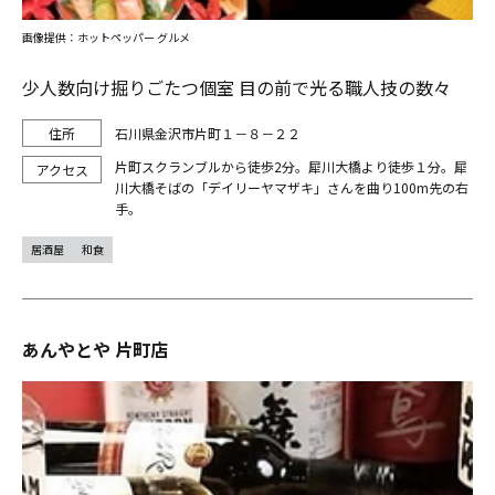
画像提供：ホットペッパー グルメ
少人数向け掘りごたつ個室 目の前で光る職人技の数々
石川県金沢市片町１－８－２２
片町スクランブルから徒歩2分。犀川大橋より徒歩１分。犀
川大橋そばの「デイリーヤマザキ」さんを曲り100m先の右
手。
居酒屋
和食
あんやとや 片町店