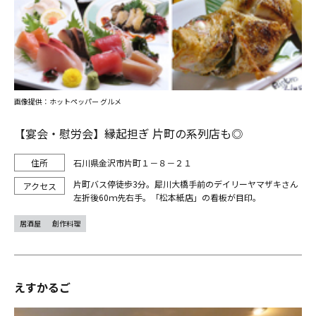
画像提供：ホットペッパー グルメ
【宴会・慰労会】縁起担ぎ 片町の系列店も◎
石川県金沢市片町１－８－２１
片町バス停徒歩3分。犀川大橋手前のデイリーヤマザキさん
左折後60ｍ先右手。「松本紙店」の看板が目印。
居酒屋
創作料理
えすかるご