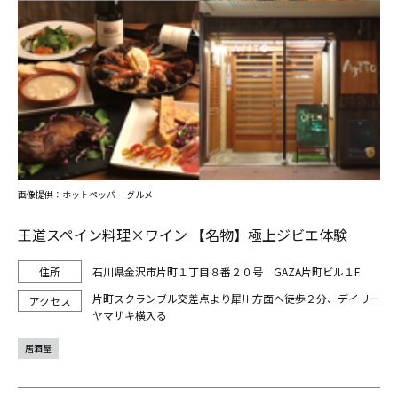
画像提供：ホットペッパー グルメ
王道スペイン料理×ワイン 【名物】極上ジビエ体験
石川県金沢市片町１丁目８番２０号 GAZA片町ビル１F
片町スクランブル交差点より犀川方面へ徒歩２分、デイリー
ヤマザキ横入る
居酒屋