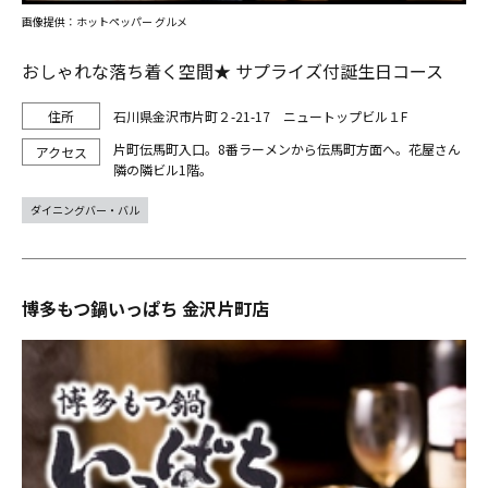
画像提供：ホットペッパー グルメ
おしゃれな落ち着く空間★ サプライズ付誕生日コース
石川県金沢市片町２-21-17 ニュートップビル１F
片町伝馬町入口。8番ラーメンから伝馬町方面へ。花屋さん
隣の隣ビル1階。
ダイニングバー・バル
博多もつ鍋いっぱち 金沢片町店