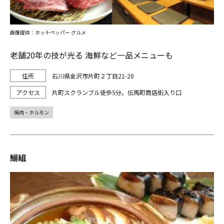
画像提供：ホットペッパー グルメ
老舗20年の技が光る 海鮮など一品メニューも
石川県金沢市片町２丁目21-20
片町スクランブル徒歩5分。伝馬町商店街入り口
焼肉・ホルモン
鰯組