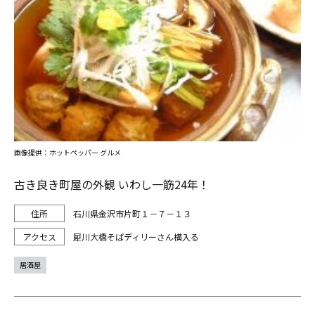
画像提供：ホットペッパー グルメ
古き良き町屋の外観 いわし一筋24年！
石川県金沢市片町１－７－１３
犀川大橋そばディリーさん横入る
居酒屋