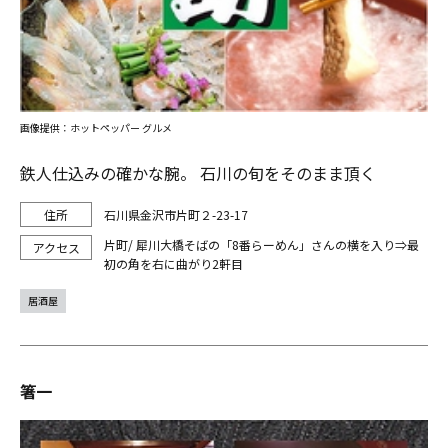
画像提供：ホットペッパー グルメ
鉄人仕込みの確かな腕。 石川の旬をそのまま頂く
石川県金沢市片町２-23-17
片町/ 犀川大橋そばの「8番らーめん」さんの横を入り⇒最
初の角を右に曲がり2軒目
居酒屋
箸一