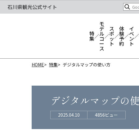
モ
デ
ス
体
イ
特
ル
ポ
験
ベ
集
コ
ッ
予
ン
ー
ト
約
ト
ス
HOME
特集
デジタルマップの使い方
デジタルマップの
2025.04.10
4856ビュー