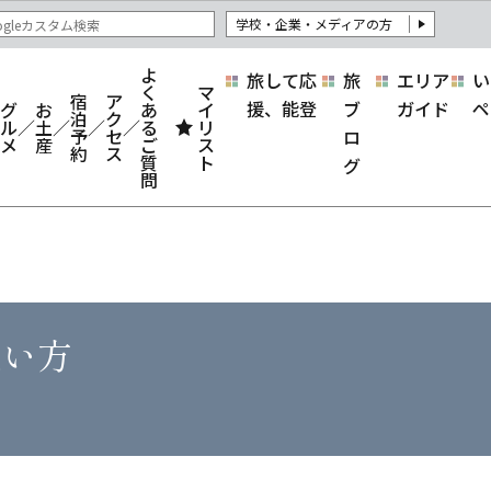
学校・企業・メディアの方
よ
旅して応
旅
エリア
い
く
マ
宿
ア
援、能登
ブ
ガイド
ペ
グ
お
あ
イ
泊
ク
ル
土
る
リ
予
セ
ロ
メ
産
ご
ス
約
ス
質
ト
グ
問
使い方