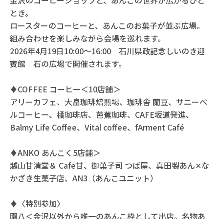
金沢のコーヒーショップと、あんこの世界が広がるひと
とき。
ロースターのコーヒーと、あんこのお菓子が並ぶ広場。
組み合わせを楽しみながら会場を巡れます。
2026年4月19日10:00〜16:00 石川県政記念しいのき迎
賓館 石の広場で開催されます。
♦COFFEE コーヒー＜10店舗＞
アリーカフェ、大畠珈琲焙煎場、珈琲舎 蘭豆、サニーベ
ルコーヒー、橘珈琲店、芭蕉珈琲、CAFE坂道発進、
Balmy Life Coffee、Vital coffee、fArment Café
♦ANKO あんこく5店舗＞
越山甘清堂＆ Cafe甘、御菓子司 つば屋、真田製あん✕な
かざき生菓子店、AN3（あんこユニット）
♦〈特別参加〉
園八＜金沢以外から唯一のあんこ枠として出店。名物あ