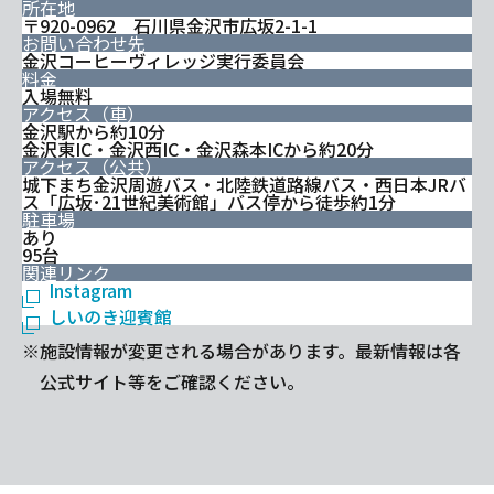
所在地
〒920-0962 石川県金沢市広坂2-1-1
お問い合わせ先
金沢コーヒーヴィレッジ実行委員会
料金
入場無料
アクセス（車）
金沢駅から約10分
金沢東IC・金沢西IC・金沢森本ICから約20分
アクセス（公共）
城下まち金沢周遊バス・北陸鉄道路線バス・西日本JRバ
ス「広坂･21世紀美術館」バス停から徒歩約1分
駐車場
あり
95台
関連リンク
Instagram
しいのき迎賓館
※施設情報が変更される場合があります。最新情報は各
公式サイト等をご確認ください。