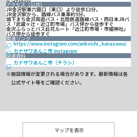
アクセス（公共）
JR金沢駅兼六園口（東口）より徒歩12分。
JR金沢駅から、路線バス乗車約5分。
城下まち金沢周遊バス・北陸鉄道路線バス・西日本JRバ
ス「武蔵ヶ辻・近江町市場」バス停から徒歩すぐ
金沢ふらっとバス此花ルート「近江町市場・市姫神社」
バス停から徒歩すぐ
関連リンク
https://www.instagram.com/ankoichi_kanazawa/
カナザワあんこ市 Instagram
関連資料
カナザワあんこ市（チラシ）
※施設情報が変更される場合があります。最新情報は各
公式サイト等をご確認ください。
マップを表示