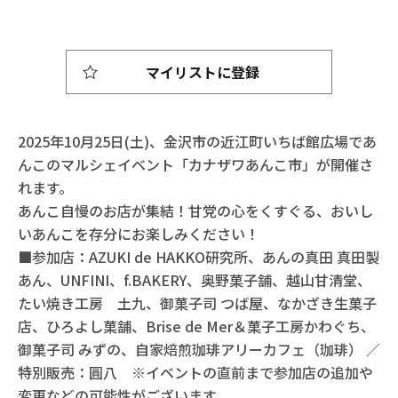
マイリストに登録
2025年10月25日(土)、金沢市の近江町いちば館広場であ
んこのマルシェイベント「カナザワあんこ市」が開催さ
れます。
あんこ自慢のお店が集結！甘党の心をくすぐる、おいし
いあんこを存分にお楽しみください！
■参加店：AZUKI de HAKKO研究所、あんの真田 真田製
あん、UNFINI、f.BAKERY、奥野菓子舗、越山甘清堂、
たい焼き工房 土九、御菓子司 つば屋、なかざき生菓子
店、ひろよし菓舗、Brise de Mer＆菓子工房かわぐち、
御菓子司 みずの、自家焙煎珈琲アリーカフェ（珈琲） ／
特別販売：圓八 ※イベントの直前まで参加店の追加や
変更などの可能性がございます。