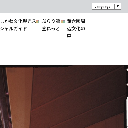
Language
しかわ文化観光ス
ぶらり能
兼六園周
シャルガイド
登ねっと
辺文化の
森