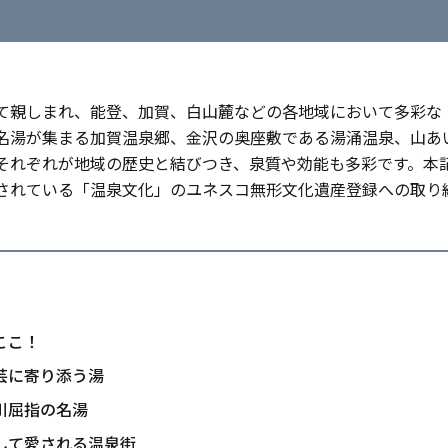
して親しまれ、能登、加賀、白山麓などの各地域において多彩な
名湯が集まる加賀温泉郷、金沢の奥座敷である湯涌温泉、山あ
それぞれが地域の歴史と結びつき、泉質や効能も多彩です。本
されている「温泉文化」のユネスコ無形文化遺産登録への取り
ここ！
芸に寄り添う湯
川屈指の名湯
して愛される温泉街