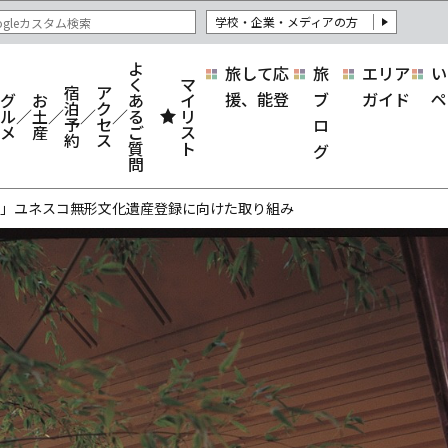
学校・企業・メディアの方
よ
旅して応
旅
エリア
い
く
マ
宿
ア
援、能登
ブ
ガイド
ペ
グ
お
あ
イ
泊
ク
ル
土
る
リ
予
セ
ロ
メ
産
ご
ス
約
ス
質
ト
グ
問
化」ユネスコ無形文化遺産登録に向けた取り組み