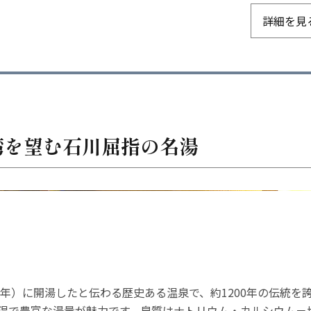
詳細を見
湾を望む石川屈指の名湯
10年）に開湯したと伝わる歴史ある温泉で、約1200年の伝統
高温で豊富な湯量が魅力です。泉質はナトリウム・カルシウム－