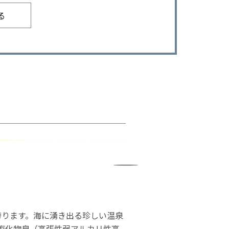
る
を誇ります。海に湧き出る珍しい温泉
塩化物泉（高張性弱アルカリ性高