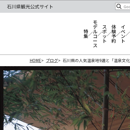
モ
デ
ス
体
イ
特
ル
ポ
験
ベ
集
コ
ッ
予
ン
ー
ト
約
ト
ス
HOME
ブログ
石川県の人気温泉地9選と「温泉文