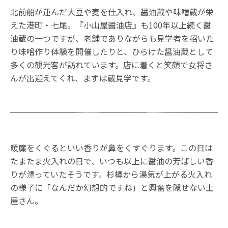
北前船が運んだ大豆や麦を仕入れ、醤油蔵や味噌蔵が栄
えた港町・七尾。『小山屋醤油店』も100年以上続く醤
油蔵の一つですが、老舗でありながらも見学者を招いた
り味噌作り体験を開催したりと、ひらけた醤油蔵として
多くの観光客が訪れています。店に着くと笑顔で女将さ
んが出迎えてくれ、まずは蔵見学です。
暖簾をくぐるといい香りが鼻をくすぐります。この日は
たまたま火入れの日で、いつも以上に醤油の芳ばしい香
りが漂っていたそうです。杉樽から湯気が上がる火入れ
の様子に「なんだか幻想的ですね」と興奮を隠せない土
屋さん。