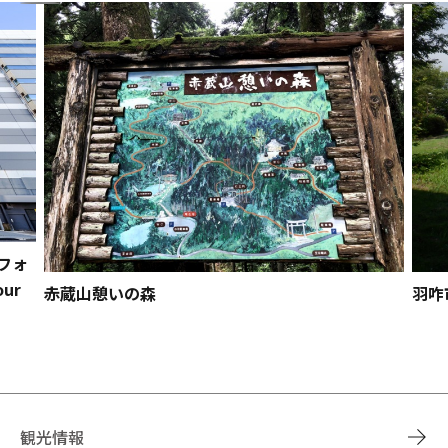
フォ
ur
赤蔵山憩いの森
羽咋
観光情報