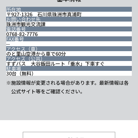
所在地
〒927-1326 石川県珠洲市真浦町
お問い合わせ先
珠洲市観光交流課
電話番号
0768-82-7776
FAX番号
--
アクセス（車）
のと里山空港から車で60分
アクセス（公共）
すずバス 大谷飯田ルート「垂水」下車すぐ
駐車場
30台（無料）
※施設情報が変更される場合があります。最新情報は各
公式サイト等をご確認ください。