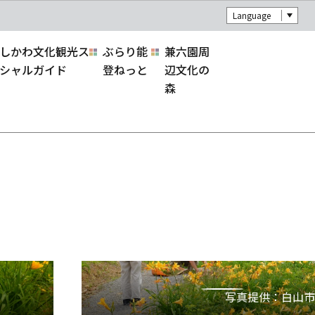
Language
しかわ文化観光ス
ぶらり能
兼六園周
シャルガイド
登ねっと
辺文化の
森