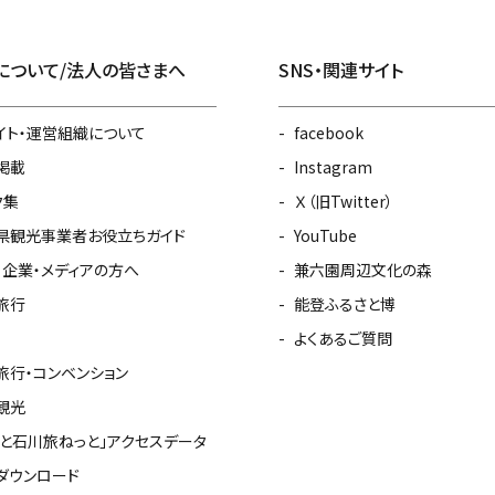
について/法人の皆さまへ
SNS・関連サイト
イト・運営組織について
facebook
掲載
Instagram
ク集
Ｘ（旧Twitter）
県観光事業者お役立ちガイド
YouTube
・企業・メディアの方へ
兼六園周辺文化の森
旅行
能登ふるさと博
よくあるご質問
旅行・コンベンション
観光
っと石川旅ねっと」アクセスデータ
ダウンロード