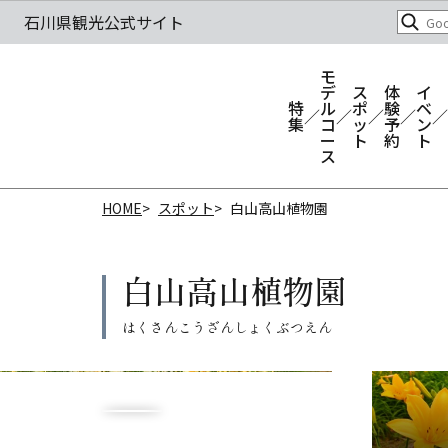
モ
デ
ス
体
イ
特
ル
ポ
験
ベ
集
コ
ッ
予
ン
ー
ト
約
ト
ス
HOME
スポット
白山高山植物園
白山高山植物園