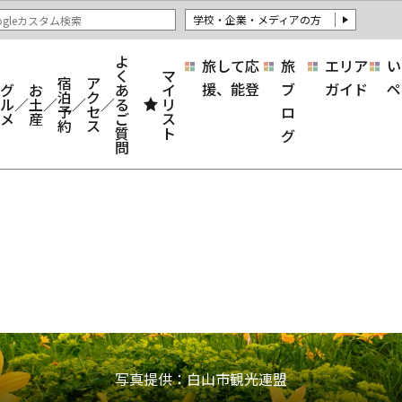
学校・企業・メディアの方
よ
旅して応
旅
エリア
い
く
マ
宿
ア
援、能登
ブ
ガイド
ペ
グ
お
あ
イ
泊
ク
ル
土
る
リ
予
セ
ロ
メ
産
ご
ス
約
ス
質
ト
グ
問