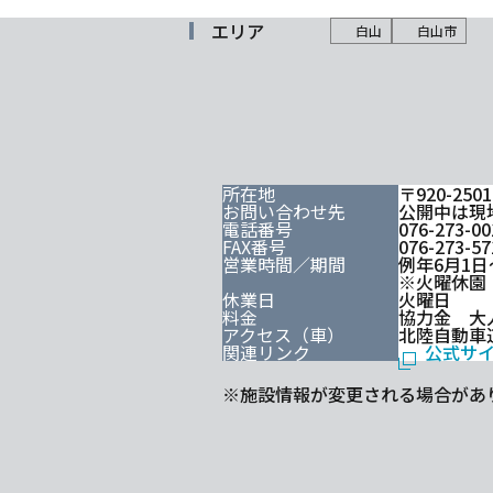
エリア
白山
白山市
所在地
〒920-2
お問い合わせ先
公開中は現地直
電話番号
076-273-00
FAX番号
076-273-57
営業時間／期間
例年6月1日
※火曜休園
休業日
火曜日
料金
協力金 大
アクセス（車）
北陸自動車道
関連リンク
公式サ
※施設情報が変更される場合があ