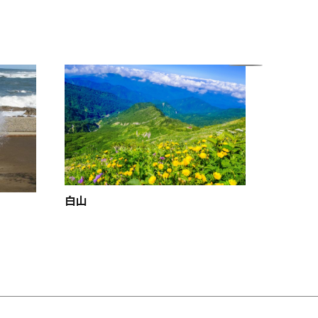
白山
七尾市
ート