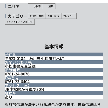
エリア
小松市
加賀
カテゴリー
#自然・景観
#山・渓谷
#レジャー
#アウトドア・スポーツ
基本情報
所在地
〒923-0184 石川県小松市打木町
お問い合わせ先
小松市観光交流課
電話番号
0761-24-8076
FAX番号
0761-23-6404
アクセス（車）
JR小松駅から車で30分
駐車場
あり
※施設情報が変更される場合があります。最新情報は各