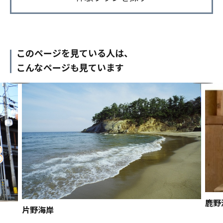
このページを見ている人は、
こんなページも見ています
鹿野
片野海岸