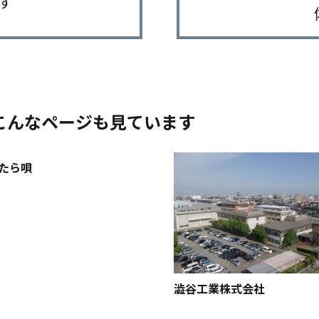
す
こんなページも見ています
たら唄
澁谷工業株式会社