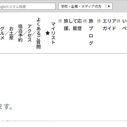
学校・企業・メディアの方
よ
旅して応
旅
エリア
い
く
マ
宿
ア
援、能登
ブ
ガイド
ペ
グ
お
あ
イ
泊
ク
ル
土
る
リ
予
セ
ロ
メ
産
ご
ス
約
ス
質
ト
グ
問
ます。