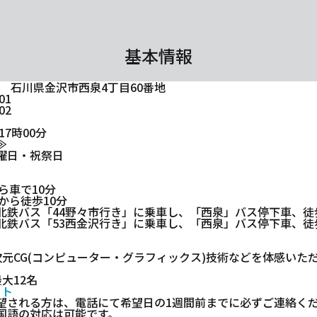
基本情報
043 石川県金沢市西泉4丁目60番地
01
02
17時00分
≫
曜日・祝祭日
ら車で10分
から徒歩10分
北鉄バス「44野々市行き」に乗車し、「西泉」バス停下車、徒
北鉄バス「53西金沢行き」に乗車し、「西泉」バス停下車、徒
次元CG(コンピューター・グラフィックス)技術などを体感いた
大12名
イト
望される方は、電話にて希望日の1週間前までに必ずご連絡く
国語の対応は可能です。