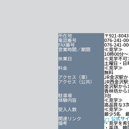
所在地
〒921-8
電話番号
076-241-00
FAX番号
076-241-00
営業時間／期間
≪見学≫
10時00分～
休業日
≪見学不可
土曜日・日
料金
≪見学≫
無料
アクセス（車）
JR金沢駅か
アクセス（公共）
JR西金沢駅
金沢駅から
香林坊から
駐車場
3台
体験内容
≪見学≫
高品質な3
受入人数
≪見学≫
最少5名 最
関連リンク
公式サ
備考
・見学を希
・英語、韓