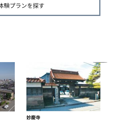
体験プランを探す
妙慶寺
ゆめ工