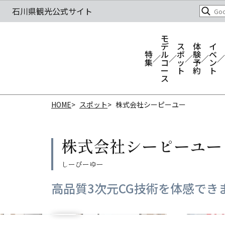
モ
デ
ス
体
イ
特
ル
ポ
験
ベ
集
コ
ッ
予
ン
ー
ト
約
ト
ス
HOME
スポット
株式会社シーピーユー
株式会社シーピーユー
高品質3次元CG技術を体感でき