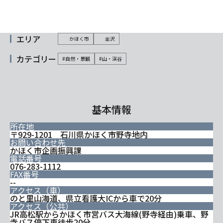
エリア
かほく市
金沢
カテゴリー
#自然・景観
#山・渓谷
基本情報
所在地
〒929-1201 石川県かほく市野寺地内
お問い合わせ先
かほく市企画振興課
電話番号
076-283-1112
FAX番号
--
アクセス（車）
のと里山海道、県立看護大ICから車で20分
アクセス（公共）
JR高松駅からかほく市営バス大海線(野寺経由)乗車、野
寺バス停下車徒歩20分