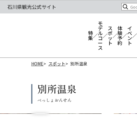
モ
デ
ス
体
イ
特
ル
ポ
験
ベ
集
コ
ッ
予
ン
ー
ト
約
ト
ス
HOME
スポット
別所温泉
別所温泉