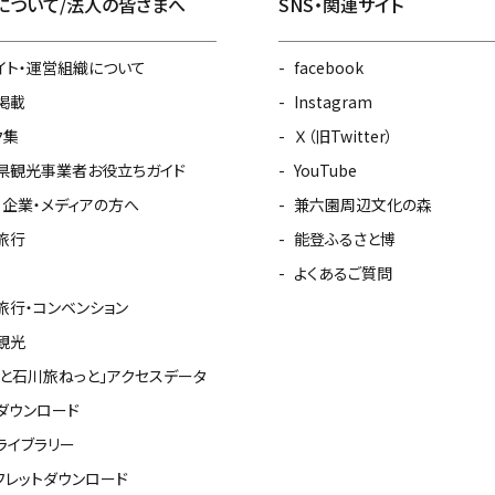
について/法人の皆さまへ
SNS・関連サイト
イト・運営組織について
facebook
掲載
Instagram
ク集
Ｘ（旧Twitter）
県観光事業者お役立ちガイド
YouTube
・企業・メディアの方へ
兼六園周辺文化の森
旅行
能登ふるさと博
よくあるご質問
旅行・コンベンション
観光
っと石川旅ねっと」アクセスデータ
ダウンロード
ライブラリー
フレットダウンロード