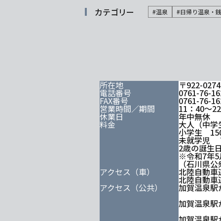
カテゴリー
#温泉
#日帰り温泉・
所在地
〒922-0
電話番号
0761-76-16
FAX番号
0761-76-16
営業時間／期間
11：40～
休業日
年中無休
料金
大人（中学
小学生 15
未就学児 
2歳の誕生
※令和7年
（石川県公
アクセス（車）
北陸自動車道
北陸自動車道
アクセス（公共）
加賀温泉駅
加賀温泉駅
加賀温泉駅か