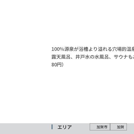
100％源泉が浴槽より溢れる穴場的
露天風呂、井戸水の水風呂、サウナもあ
80円）
エリア
加賀市
加賀