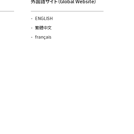
外国語サイト（Global Website）
ENGLISH
繁體中文
français