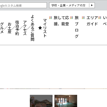
学校・企業・メディアの方
よ
旅して応
旅
エリア
い
く
マ
宿
ア
援、能登
ブ
ガイド
ペ
グ
お
あ
イ
泊
ク
ル
土
る
リ
予
セ
ロ
メ
産
ご
ス
約
ス
質
ト
グ
問