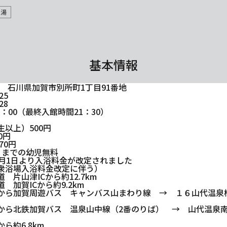
銭湯
基本情報
274 石川県加賀市別所町1丁目91番地
25
28
22：00（最終入館時間21：30）
生以上）500円
0円
70円
日までの幼児無料
5月1日より入浴料金が改定されました
衆浴場入浴料金改定に伴う）
 片山津ICから約12.7km
 加賀ICから約9.2km
から加賀周遊バス キャンバス山まわり線 → １６山代温泉桔梗
から北鉄加賀バス 温泉山中線（2番のりば） → 山代温泉南口
ら約6.8km