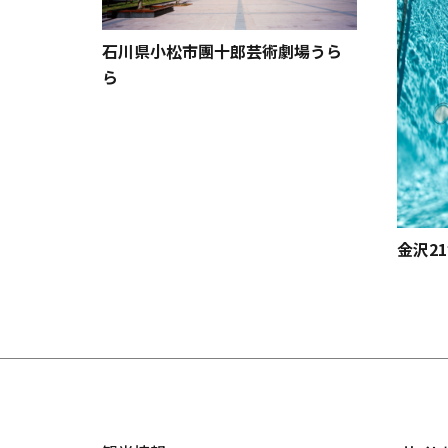
ーズ
石川県小松市團十郎芸術劇場うら
ら
金沢2