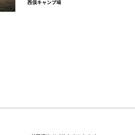
西俣キャンプ場
山代温