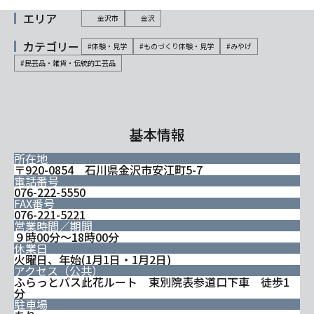
エリア
金沢市
金沢
カテゴリー
#体験・見学
#ものづくり体験・見学
#みやげ
#民芸品・雑貨・伝統的工芸品
基本情報
所在地
〒920-0854 石川県金沢市安江町5-7
電話番号
076-222-5550
FAX番号
076-221-5221
営業時間／期間
９時00分～18時00分
休業日
火曜日、年始(1月1日・1月2日)
アクセス（公共）
ふらっとバス此花ルート 東別院表参道口下車 徒歩1
分
駐車場