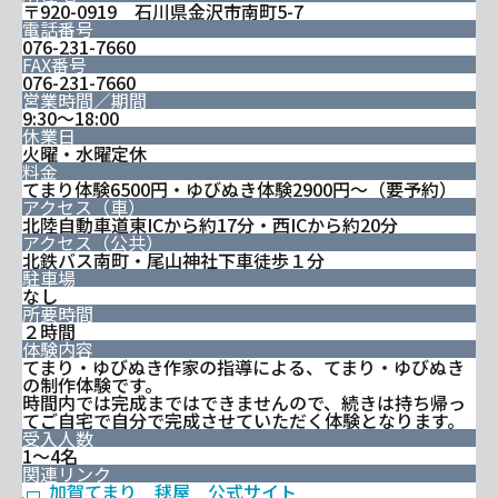
〒920-0919 石川県金沢市南町5-7
電話番号
076-231-7660
FAX番号
076-231-7660
営業時間／期間
9:30～18:00
休業日
火曜・水曜定休
料金
てまり体験6500円・ゆびぬき体験2900円～（要予約）
アクセス（車）
北陸自動車道東ICから約17分・西ICから約20分
アクセス（公共）
北鉄バス南町・尾山神社下車徒歩１分
駐車場
なし
所要時間
２時間
体験内容
てまり・ゆびぬき作家の指導による、てまり・ゆびぬき
の制作体験です。
時間内では完成まではできませんので、続きは持ち帰っ
てご自宅で自分で完成させていただく体験となります。
受入人数
1～4名
関連リンク
加賀てまり 毬屋 公式サイト