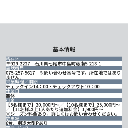
基本情報
所在地
〒929-2227 石川県七尾市中島町藤瀬5-218-1
電話番号
075-257-5617 ※問い合わせ番号です。所在地ではあり
ません。
営業時間／期間
チェックイン14：00・チェックアウト10：00
休業日
無休
料金
【5名様まで】20,000円～／【10名様まで】25,000円～
／【11名様以上1人あたり追加料金】1,900円～
※シーズン料金あり。詳しくはお問い合わせください。
駐車場
6台、別途大型Pあり
関連リンク